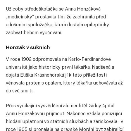
Už coby středoškolačka se Anna Honzáková
„medicínsky“ proslavila tím, že zachránila před
udušením spolužačku, která dostala epileptický
záchvat během vyučování.
Honzák v sukních
V roce 1902 odpromovala na Karlo-Ferdinandově
univerzitě jako historicky první lékařka. Nadšená a
dojatá Eliška Krásnohorská jí k této příležitosti
věnovala prsten s opálem, který lékařka uchovávala až
do své smrti.
Přes vynikající vysvědčení ale nechtěl žádný špitál
Annu Honzákovou přijmout. Nakonec vzdala ponižující
hledání uplatnění ve státních službách a zariskovala – v
roce 1905 si pronajala na pražské Moráni byt zabírající