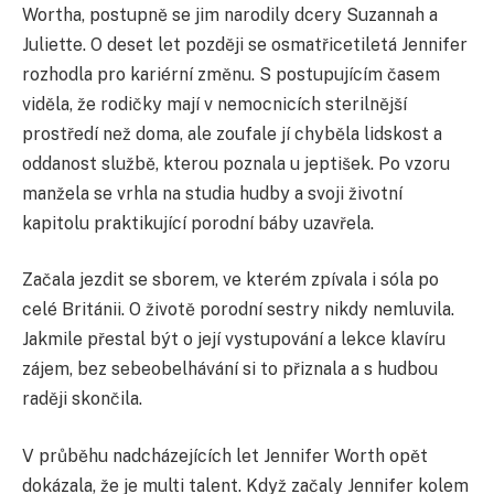
Wortha, postupně se jim narodily dcery Suzannah a
Juliette. O deset let později se osmatřicetiletá Jennifer
rozhodla pro kariérní změnu. S postupujícím časem
viděla, že rodičky mají v nemocnicích sterilnější
prostředí než doma, ale zoufale jí chyběla lidskost a
oddanost službě, kterou poznala u jeptišek. Po vzoru
manžela se vrhla na studia hudby a svoji životní
kapitolu praktikující porodní báby uzavřela.
Začala jezdit se sborem, ve kterém zpívala i sóla po
celé Británii. O životě porodní sestry nikdy nemluvila.
Jakmile přestal být o její vystupování a lekce klavíru
zájem, bez sebeobelhávání si to přiznala a s hudbou
raději skončila.
V průběhu nadcházejících let Jennifer Worth opět
dokázala, že je multi talent. Když začaly Jennifer kolem