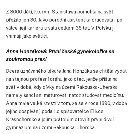
Z 3000 dětí, kterým Stanisława pomohla na svět,
přežilo jen 30. Jako porodní asistentka pracovala i po
válce, její kariéra trvala celkem 38 let. V Polsku ji
vnímají jako světici.
Anna Honzáková: První česká gynekoložka se
soukromou praxí
Dcera uznávaného lékaře Jana Honzáka se chtěla vydat
na stejnou profesní dráhu jako otec, jenže přišla na
svět v době, kdy dívky na území Rakouska-Uherska
neměly šanci ani maturovat, natož studovat medicínu.
Anna měla velké štěstí v tom, že se v roce 1890, v době
jejího dospívání, podařilo spisovatelce Elišce
Krásnohorské a jejím přátelům otevřít první dívčí
gymnázium na území Rakouska-Uherska.