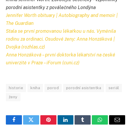
porodní asistentky z poválečného Londýna
Jennifer Worth obituary | Autobiography and memoir |
The Guardian
Stala se první promovanou lékařkou u nás. Vyměnila
rodinu za ordinaci. Osudové ženy: Anna Honzáková |
Dvojka (rozhlas.cz)
Anna Honzáková – první doktorka lékařství na české
univerzitě v Praze – iForum (cuni.cz)
historie
kniha
porod
porodní asistentka
seriál
ženy
Facebook
Twitter
Pinterest
LinkedIn
Tumblr
WhatsApp
E-