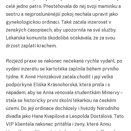
celé jedno patro. Přestěhovala do něj svoji maminku a
sestru a nejprosluněnější pokoj nechala upravit jako
gynekologickou ordinaci. Také začala inzerovat v
ženských časopisech, aby upozornila na své služby.
Lékařská komunita škodolibě očekávala, že za svou
drzost zaplatí krachem.
Rozjezd praxe se nakonec nečekaně rychle vydařil, po
vydání inzerátu se kartotéka zaplnila během prvního
týdne. K Anně Honzákové začala chodit i její velká
podpůrkyně Eliška Krásnohorská, která přišla i s
nápadem, aby se Anna věnovala studentkám Minervy –
stala se historicky první školní lékařkou na českém
území. Do její ordinace docházely i hvězdy Národního
divadla jako Hana Kvapilová a Leopolda Dostálová. Tato
VIP klientela nakonec přitáhla i ženy, které Annu