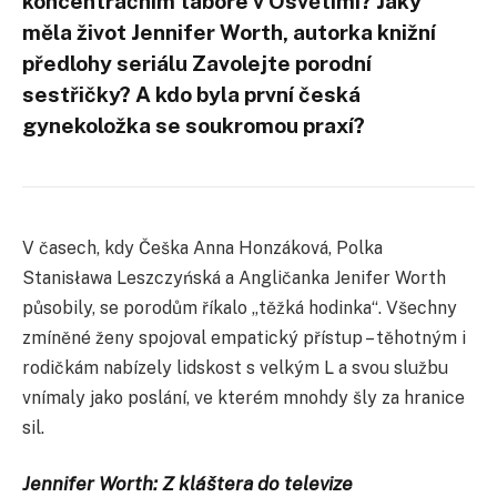
koncentračním táboře v Osvětimi?
Jaký
měla život Jennifer Worth, autorka knižní
předlohy seriálu Zavolejte porodní
sestřičky?
A kdo byla první česká
gynekoložka se soukromou praxí?
V časech, kdy Češka Anna Honzáková, Polka
Stanisława Leszczyńská a Angličanka Jenifer Worth
působily, se porodům říkalo „těžká hodinka“. Všechny
zmíněné ženy spojoval empatický přístup – těhotným i
rodičkám nabízely lidskost s velkým L a svou službu
vnímaly jako poslání, ve kterém mnohdy šly za hranice
sil.
Jennifer Worth: Z kláštera do televize