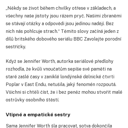
„Někdy se život během chvilky otřese v základech, a
všechny naše jistoty jsou rázem pryč. Našimi zbraněmi
se stávají otázky a odpovědi jsou jedinou nadějí. Bez
nich nás pohlcuje strach.“ Těmito slovy začíná jeden z
dílů britského dobového seriálu BBC Zavolejte porodní
sestřičky.
Když se Jennifer Worth, autorka seriálové předlohy
rozhodla, že kvůli vnoučatům sepíše své paměti na
staré zašlé časy v zaniklé londýnské dělnické čtvrti
Poplar v East Endu, netušila, jaký fenomén rozpoutá.
Všichni si chtěli číst, že i bez peněz mohou stvořit malé
ostrůvky osobního štěstí.
Vtipné a empatické sestry
Sama Jennifer Worth šla pracovat, sotva dokončila