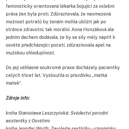
feministicky orientovaná lékařka bojující za volební
práva žen byla proti. Zdůrazňovala, že neomezená
možnost potratů by ženám mohla ublížit jak po
stránce zdravotní, tak morální. Anna Honzáková ale
jedním dechem dodávala, že by se síly měly napřít k
osvětě předcházející početí, zdůrazňovala apel na
mužskou ohleduplnost.
Do její věhlasné soukromé praxe docházely pacientky
celých třicet let. Vysloužila si přezdívku „matka
matek“.
Zdroje info:
knih
a Stanisława Leszczyńská:
Svědectví porodní
asistentky z Osvětimi
kniha Jennifer Worth: Zavolejte sestřičky – vzpomínky