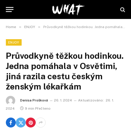
»
»
Home
ENJOY
Průvodkyně těžkou hodinkou. Jedna pomáhala v Osvětimi, jiná razila cestu českým ženským lékařkám
ENJOY
Průvodkyně těžkou hodinkou.
Jedna pomáhala v Osvětimi,
jiná razila cestu českým
ženským lékařkám
Denisa Prošková
26. 1. 2024
Aktualizováno:
26. 1.
2024
9 min Přečteno