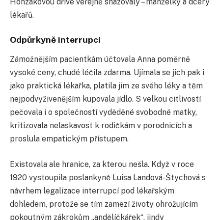
Honzákovou dříve veřejně shazovaly – manželky a dcery
lékařů.
Odpůrkyně interrupcí
Zámožnějším pacientkám účtovala Anna poměrně
vysoké ceny, chudé léčila zdarma. Ujímala se jich pak i
jako praktická lékařka, platila jim ze svého léky a těm
nejpodvyživenějším kupovala jídlo. S velkou citlivostí
pečovala i o společností vyděděné svobodné matky,
kritizovala nelaskavost k rodičkám v porodnicích a
proslula empatickým přístupem.
Existovala ale hranice, za kterou nešla. Když v roce
1920 vystoupila poslankyně Luisa Landová-Štychová s
návrhem legalizace interrupcí pod lékařským
dohledem, protože se tím zamezí životy ohrožujícím
pokoutným zákrokům „andělíčkářek“, jindy