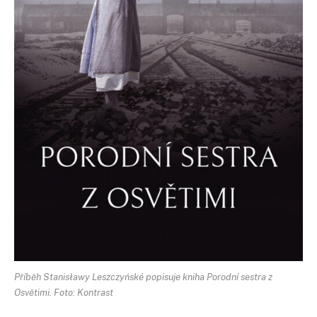
Příběh Stanisławy Leszczyńské popisuje kniha Porodní sestra z
Osvětimi. Foto: Kontrast