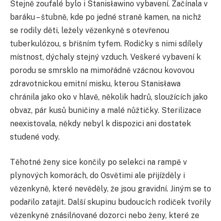
Stejně zoufalé bylo i Stanisławino vybavení. Začínala v
baráku – štubně, kde po jedné straně kamen, na nichž
se rodily děti, ležely vězenkyně s otevřenou
tuberkulózou, s břišním tyfem. Rodičky s nimi sdílely
místnost, dýchaly stejný vzduch. Veškeré vybavení k
porodu se smrsklo na mimořádně vzácnou kovovou
zdravotnickou emitní misku, kterou Stanisława
chránila jako oko v hlavě, několik hadrů, sloužících jako
obvaz, pár kusů buničiny a malé nůžtičky. Sterilizace
neexistovala, někdy nebyl k dispozici ani dostatek
studené vody.
Těhotné ženy sice končily po selekci na rampě v
plynových komorách, do Osvětimi ale přijížděly i
vězenkyně, které nevěděly, že jsou gravidní. Jiným se to
podařilo zatajit. Další skupinu budoucích rodiček tvořily
vězenkyně znásilňované dozorci nebo ženy, které ze