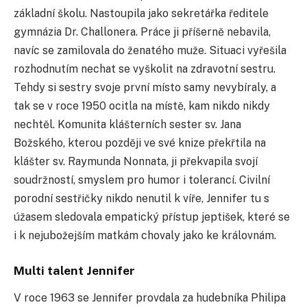
základní školu. Nastoupila jako sekretářka ředitele
gymnázia Dr. Challonera. Práce ji příšerně nebavila,
navíc se zamilovala do ženatého muže. Situaci vyřešila
rozhodnutím nechat se vyškolit na zdravotní sestru.
Tehdy si sestry svoje první místo samy nevybíraly, a
tak se v roce 1950 ocitla na místě, kam nikdo nikdy
nechtěl. Komunita klášterních sester sv. Jana
Božského, kterou později ve své knize překřtila na
klášter sv. Raymunda Nonnata, ji překvapila svojí
soudržností, smyslem pro humor i tolerancí. Civilní
porodní sestřičky nikdo nenutil k víře, Jennifer tu s
úžasem sledovala empatický přístup jeptišek, které se
i k nejubožejším matkám chovaly jako ke královnám.
Multi talent Jennifer
V roce 1963 se Jennifer provdala za hudebníka Philipa