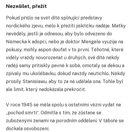
Nezešílet, přežít
Pokud přišlo na svět dítě splňující představy
nordického zjevu, mělo k přežití jiskřičku naděje. Matky
nevěděly, jestli je odnesou, aby bylo odvezeno do
Německa k adopci, nebo je doktor Mengele využije na
pokusy, mohly aspoň doufat v to první. Těhotné, které
viděly vraždy novorozeňat u druhých, své dítě někdy
raději samy přitiskly pevně k sobě, omotaly se dekou a
zpívaly mu ukolébavku, dokud navždy neutichlo. Někdy
prosily Stanisławu, aby to za ně udělala ona. Tohle byl
ale limit, který nedokázala překročit.
V roce 1945 se měla spolu s ostatními vězni vydat na
„pochod smrti“. Odmítla s tím, že zůstane se
zuboženými ženami na porodním oddělení. V táboře se
dočkala osvobození.