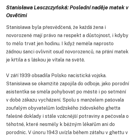
Stanisława Lesczczyńská: Poslední naděje matek v
Osvětimi
Stanisława byla přesvědčená, že každá žena i
novorozeně mají právo na respekt a důstojnost, i kdyby
to mělo trvat jen hodinu. I když neměla naprosto
žádnou šanci ovlivnit osud novorozenců, na přání matek
je křtila a s láskou je vítala na světě.
V září 1939 obsadila Polsko nacistická vojska.
Stanisława se okamžitě zapojila do odboje, jako porodní
asistentka se směla pohybovat po městě i po setmění
v době zákazu vycházení. Spolu s manželem pašovala
zoufalým obyvatelům lodžského židovského ghetta
falešné doklady i stále vzácnější potraviny a pečovala o
těhotné, které nesměly k běžným lékařům ani do
porodnic. V únoru 1943 uvízla během zátahu v ghettu v