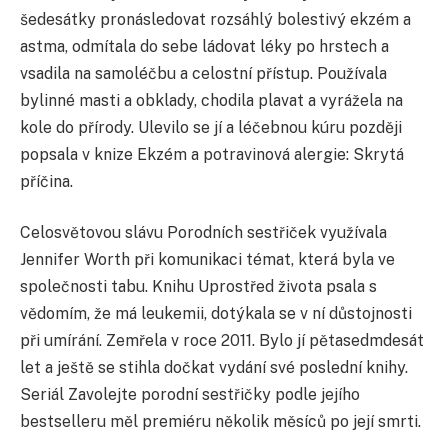
šedesátky pronásledovat rozsáhlý bolestivý ekzém a
astma, odmítala do sebe ládovat léky po hrstech a
vsadila na samoléčbu a celostní přístup. Používala
bylinné masti a obklady, chodila plavat a vyrážela na
kole do přírody. Ulevilo se jí a léčebnou kúru později
popsala v knize Ekzém a potravinová alergie: Skrytá
příčina.
Celosvětovou slávu Porodních sestřiček využívala
Jennifer Worth při komunikaci témat, která byla ve
společnosti tabu. Knihu Uprostřed života psala s
vědomím, že má leukemii, dotýkala se v ní důstojnosti
při umírání. Zemřela v roce 2011. Bylo jí pětasedmdesát
let a ještě se stihla dočkat vydání své poslední knihy.
Seriál Zavolejte porodní sestřičky podle jejího
bestselleru měl premiéru několik měsíců po její smrti.