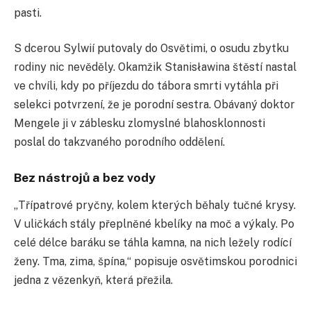
pasti.
S dcerou Sylwií putovaly do Osvětimi, o osudu zbytku
rodiny nic nevěděly. Okamžik Stanisławina štěstí nastal
ve chvíli, kdy po příjezdu do tábora smrti vytáhla při
selekci potvrzení, že je porodní sestra. Obávaný doktor
Mengele ji v záblesku zlomyslné blahosklonnosti
poslal do takzvaného porodního oddělení.
Bez nástrojů a bez vody
„Třípatrové pryčny, kolem kterých běhaly tučné krysy.
V uličkách stály přeplněné kbelíky na moč a výkaly. Po
celé délce baráku se táhla kamna, na nich ležely rodící
ženy. Tma, zima, špína,“ popisuje osvětimskou porodnici
jedna z vězenkyň, která přežila.