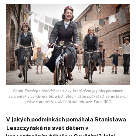
Seriál Zavolejte porodní sestřičky, který sleduje práci porodních
asistentek v Londýně v 50. a 60. letech, už se dočkal 13. série, kterou
právě v premiéře uvádí britská televize. Foto: BBC
V jakých podmínkách pomáhala Stanisława
Leszczyńská na svět dětem v