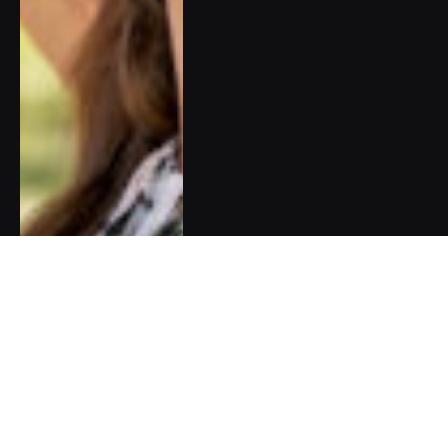
Olympijská naděje Barbora
Seemanová: Rodiče mě museli
brzdit, abych neskočila do
vody rovnou z tribuny