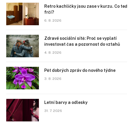
Retro kachličky jsou zase v kurzu. Co teď
frčí?
6. 8. 2026
Zdravé sociální sítě: Proč se vyplatí
investovat čas a pozornost do vztahů
4. 8. 2026
Pět dobrých zpráv do nového týdne
3. 8. 2026
Letní barvy a odlesky
31. 7. 2026