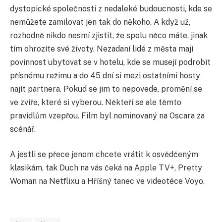
dystopické společnosti z nedaleké budoucnosti, kde se
nemůžete zamilovat jen tak do někoho. A když už,
rozhodně nikdo nesmí zjistit, že spolu něco máte, jinak
tím ohrozíte své životy. Nezadaní lidé z města mají
povinnost ubytovat se v hotelu, kde se musejí podrobit
přísnému režimu a do 45 dní si mezi ostatními hosty
najít partnera. Pokud se jim to nepovede, promění se
ve zvíře, které si vyberou. Někteří se ale těmto
pravidlům vzepřou. Film byl nominovaný na Oscara za
scénář.
A jestli se přece jenom chcete vrátit k osvědčeným
klasikám, tak Duch na vás čeká na Apple TV+, Pretty
Woman na Netflixu a Hříšný tanec ve videotéce Voyo.