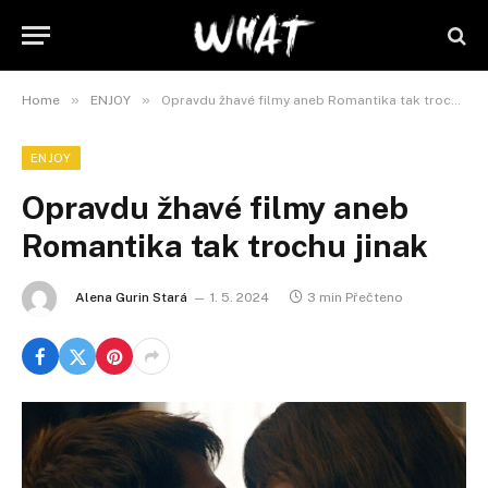
»
»
Home
ENJOY
Opravdu žhavé filmy aneb Romantika tak trochu jinak
ENJOY
Opravdu žhavé filmy aneb
Romantika tak trochu jinak
Alena Gurin Stará
1. 5. 2024
3 min Přečteno