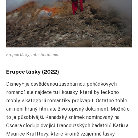
Erupce lásky, foto: Aerofilms
Erupce lásky (2022)
Disney+ je osvědčenou zásobárnou pohádkových
romancí, ale najdete tu i kousky, které by leckoho
mohly v kategorii romantiky překvapit. Ostatně tohle
ani není hraný film, ale životopisný dokument. Možná o
to je působivější. Kanadský snímek nominovaný na
Oscara sleduje dvojici francouzských badatelů Katiu a
Maurice Krafftovy, které kromě vzájemné lásky