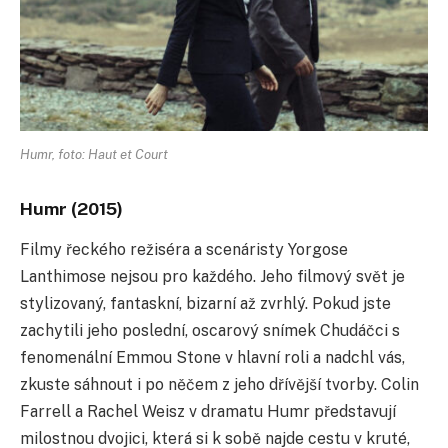
Humr, foto: Haut et Court
Humr (2015)
Filmy řeckého režiséra a scenáristy Yorgose
Lanthimose nejsou pro každého. Jeho filmový svět je
stylizovaný, fantaskní, bizarní až zvrhlý. Pokud jste
zachytili jeho poslední, oscarový snímek Chudáčci s
fenomenální Emmou Stone v hlavní roli a nadchl vás,
zkuste sáhnout i po něčem z jeho dřívější tvorby. Colin
Farrell a Rachel Weisz v dramatu Humr představují
milostnou dvojici, která si k sobě najde cestu v kruté,