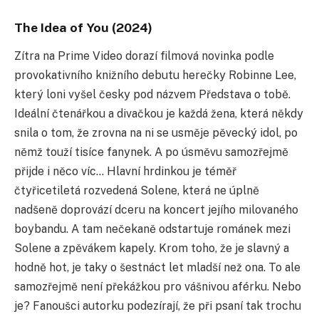
The Idea of You (2024)
Zítra na Prime Video dorazí filmová novinka podle
provokativního knižního debutu herečky Robinne Lee,
který loni vyšel česky pod názvem Představa o tobě.
Ideální čtenářkou a divačkou je každá žena, která někdy
snila o tom, že zrovna na ni se usměje pěvecký idol, po
němž touží tisíce fanynek. A po úsměvu samozřejmě
přijde i něco víc… Hlavní hrdinkou je téměř
čtyřicetiletá rozvedená Solene, která ne úplně
nadšeně doprovází dceru na koncert jejího milovaného
boybandu. A tam nečekaně odstartuje románek mezi
Solene a zpěvákem kapely. Krom toho, že je slavný a
hodně hot, je taky o šestnáct let mladší než ona. To ale
samozřejmě není překážkou pro vášnivou aférku. Nebo
je? Fanoušci autorku podezírají, že při psaní tak trochu