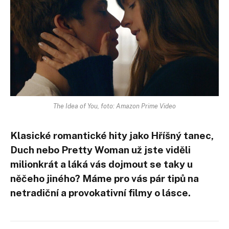
The Idea of You, foto: Amazon Prime Video
Klasické romantické hity jako Hříšný tanec,
Duch nebo Pretty Woman už jste viděli
milionkrát a láká vás dojmout se taky u
něčeho jiného? Máme pro vás pár tipů na
netradiční a provokativní filmy o lásce.