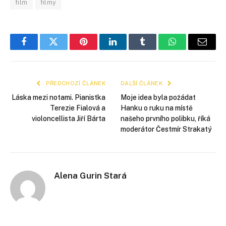
film
filmy
Facebook
Twitter
Pinterest
LinkedIn
Tumblr
WhatsApp
E-
mail
PŘEDCHOZÍ ČLÁNEK
DALŠÍ ČLÁNEK
Láska mezi notami. Pianistka
Moje idea byla požádat
Terezie Fialová a
Hanku o ruku na místě
violoncellista Jiří Bárta
našeho prvního polibku, říká
moderátor Čestmír Strakatý
Alena Gurin Stará