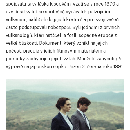
spojovala taky láska k sopkám. Vzali se v roce 1970 a
dvě desítky let se společně vydávali k pulzujícím
vulkánům, nahlíželi do jejich kráterů a pro svoji vášeň
často podstupovali nebezpečí. Byli jedněmi z prvních
vulkanologů, kteří natáčeli a fotili sopečné erupce z
velké blízkosti. Dokument, který vznikl na jejich
počest, pracuje s jejich filmovým materiálem a
poeticky zachycuje i jejich vztah. Manželé zahynuli při
výpravě na japonskou sopku Unzen 3. června roku 1991.