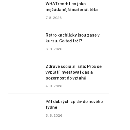
WHATrend: Len jako
nejžádanější materiál léta
7. 8. 2026
Retro kachličky jsou zase v
kurzu. Co teď frčí?
6. 8. 2026
Zdravé sociální sítě: Proč se
vyplatí investovat čas a
pozornost do vztahů
4. 8. 2026
Pět dobrých zpráv do nového
týdne
3. 8. 2026