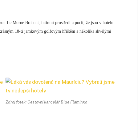
u Le Morne Brabant, intimní prostředí a pocit, že jsou v hotelu
t krásným 18-ti jamkovým golfovým hřištěm a několika skvělými
Zdroj fotek: Cestovní kancelář Blue Flamingo