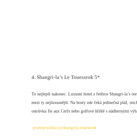
4. Shangri-la’s Le Touessrok 5*
To nejlepší nakonec. Luxusní hotel z řetězce Shangri-la’s ote
mezi ty nejluxusnější. Na hosty zde čeká jedinečná pláž, mic
ostrůvku Ile aux Cerfs nebo golfové hřiště s nádhernými vý
poznejexotiku.cz/shangrila-touessrok