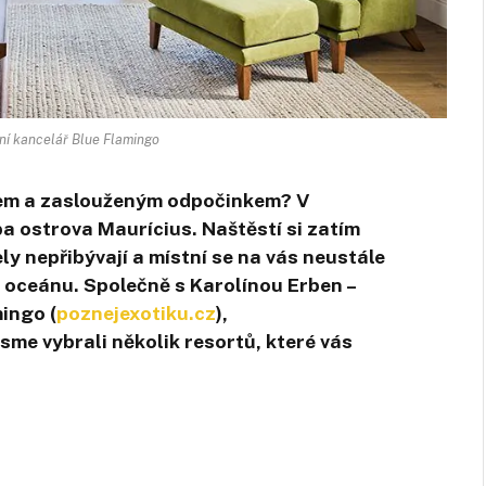
vní kancelář Blue Flamingo
ncem a zaslouženým odpočinkem? V
ba ostrova
Maurícius
. Naštěstí si zatím
ly nepřibývají a místní se na vás neustále
o oceánu. Společně s Karolínou
Erben –
mingo
(
poznejexotiku.cz
),
sme vybrali několik resortů, které vás