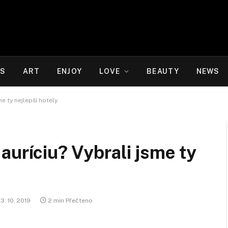
WS
ART
ENJOY
LOVE
BEAUTY
NEWS
e ty nejlepší hotely
auríciu? Vybrali jsme ty
13. 10. 2019
2 min Přečteno