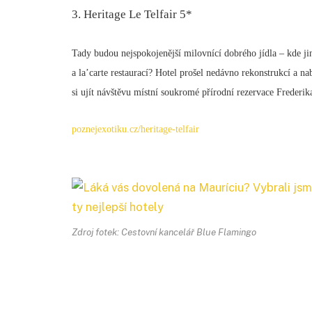
3. Heritage Le Telfair 5*
Tady budou nejspokojenější milovnící dobrého jídla – kde jin
a la’carte restaurací? Hotel prošel nedávno rekonstrukcí a n
si ujít návštěvu místní soukromé přírodní rezervace Frederi
poznejexotiku.cz/heritage-telfair
Zdroj fotek: Cestovní kancelář Blue Flamingo