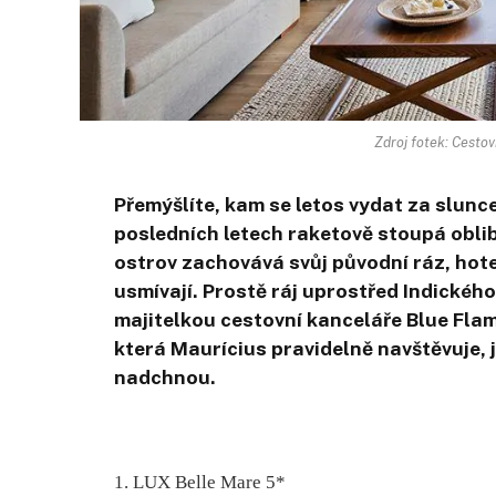
Zdroj fotek: Cesto
Přemýšlíte, kam se letos vydat za slu
posledních letech raketově stoupá obli
ostrov zachovává svůj původní ráz, hote
usmívají. Prostě ráj uprostřed Indickéh
majitelkou
cestovní kanceláře Blue
Fla
která Maurícius pravidelně navštěvuje, j
nadchnou.
1. LUX Belle Mare 5*