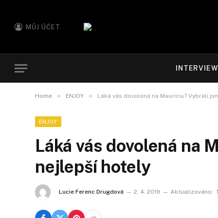
MŮJ ÚČET
INTERVIE
»
»
Home
ENJOY
Láká vás dovolená na Mauríciu? Vybrali jsm
ENJOY
Láká vás dovolená na M
nejlepší hotely
Lucie Ferenc Drugdová
2. 4. 2019
Aktualizováno: