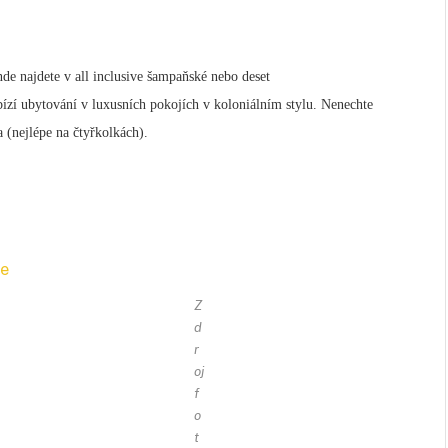
de najdete v all inclusive šampaňské nebo deset
abízí ubytování v luxusních pokojích v koloniálním stylu. Nenechte
ka (nejlépe na čtyřkolkách).
Z
d
r
oj
f
o
t