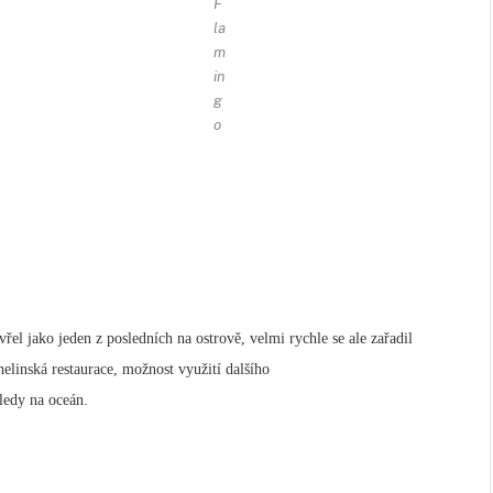
F
la
m
in
g
o
vřel jako jeden z posledních na ostrově, velmi rychle se ale zařadil
helinská restaurace, možnost využití dalšího
hledy na oceán.