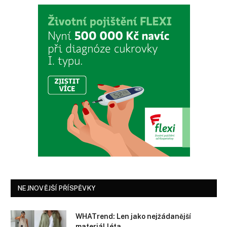
NEJNOVĚJŠÍ PŘÍSPĚVKY
WHATrend: Len jako nejžádanější
materiál léta