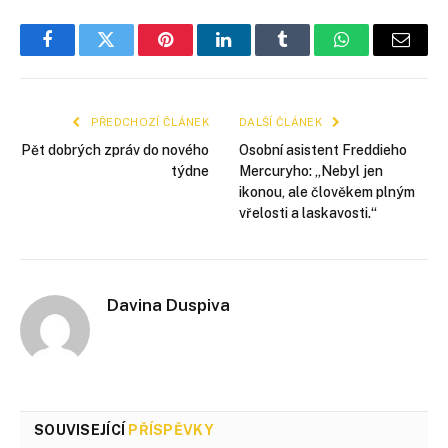
Facebook
Twitter
Pinterest
LinkedIn
Tumblr
WhatsApp
E-
mail
PŘEDCHOZÍ ČLÁNEK
DALŠÍ ČLÁNEK
Pět dobrých zpráv do nového
Osobní asistent Freddieho
týdne
Mercuryho: „Nebyl jen
ikonou, ale člověkem plným
vřelosti a laskavosti.“
Davina Duspiva
SOUVISEJÍCÍ
PŘÍSPĚVKY