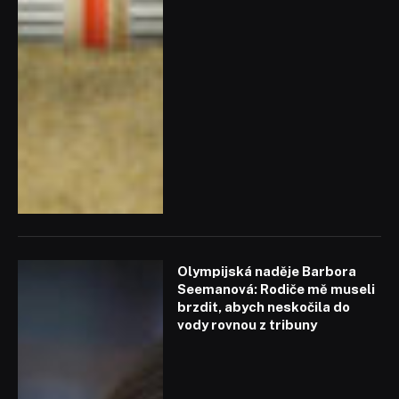
Olympijská naděje Barbora
Seemanová: Rodiče mě museli
brzdit, abych neskočila do
vody rovnou z tribuny