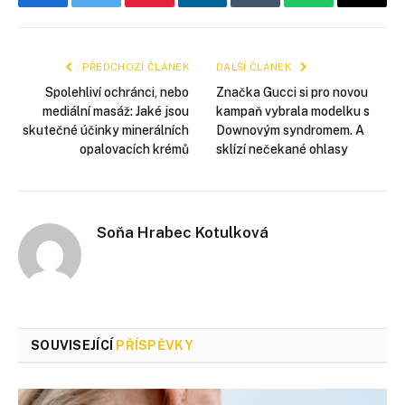
Facebook
Twitter
Pinterest
LinkedIn
Tumblr
WhatsApp
E-
mail
PŘEDCHOZÍ ČLÁNEK
DALŠÍ ČLÁNEK
Spolehliví ochránci, nebo
Značka Gucci si pro novou
mediální masáž: Jaké jsou
kampaň vybrala modelku s
skutečné účinky minerálních
Downovým syndromem. A
opalovacích krémů
sklízí nečekané ohlasy
Soňa Hrabec Kotulková
SOUVISEJÍCÍ
PŘÍSPĚVKY