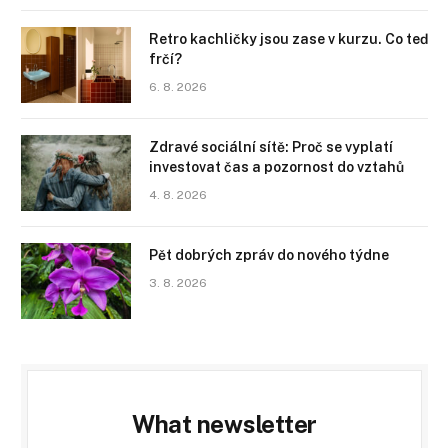
Retro kachličky jsou zase v kurzu. Co teď
frčí?
6. 8. 2026
Zdravé sociální sítě: Proč se vyplatí
investovat čas a pozornost do vztahů
4. 8. 2026
Pět dobrých zpráv do nového týdne
3. 8. 2026
What newsletter