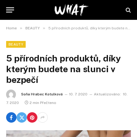
»
»
Home
BEAUTY
5 přírodních produktů, díky kterým budete na slunci v bezpečí
BEAUTY
5 přírodních produktů, díky
kterým budete na slunci v
bezpečí
Soňa Hrabec Kotulková
10. 7. 2020
Aktualizováno:
10.
7. 2020
2 min Přečteno