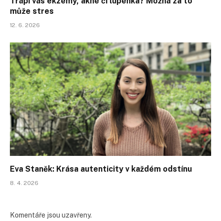
Trápí vás ekzémy, akné či lupénka? Možná za to
může stres
12. 6. 2026
Eva Staněk: Krása autenticity v každém odstínu
8. 4. 2026
Komentáře jsou uzavřeny.