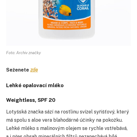
Foto: Archiv značky
Seženete
zde
Lehké opalovací mléko
Weightless, SPF 20
Lotyšská značka sází na rostlinu svízel syřišťový, který
má spolu s aloe vera blahodárné účinky na pokožku.
Lehké mléko s malinovým olejem se rychle vstřebává,
a i přes obsah minerálních filtrů nezanechává bílé