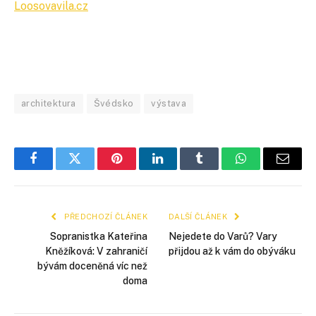
Loosovavila.cz
architektura
Švédsko
výstava
Facebook
Twitter
Pinterest
LinkedIn
Tumblr
WhatsApp
E-
mail
PŘEDCHOZÍ ČLÁNEK
DALŠÍ ČLÁNEK
Sopranistka Kateřina
Nejedete do Varů? Vary
Kněžíková: V zahraničí
přijdou až k vám do obýváku
bývám doceněná víc než
doma