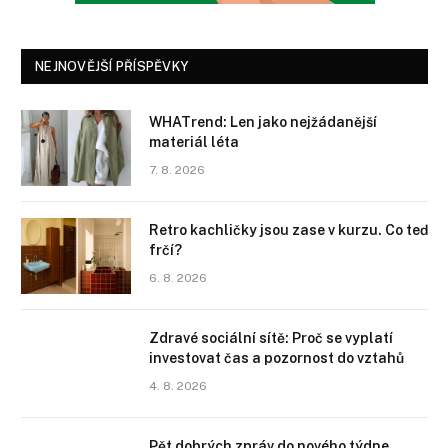
NEJNOVĚJŠÍ PŘÍSPĚVKY
WHATrend: Len jako nejžádanější
materiál léta
7. 8. 2026
Retro kachličky jsou zase v kurzu. Co teď
frčí?
6. 8. 2026
Zdravé sociální sítě: Proč se vyplatí
investovat čas a pozornost do vztahů
4. 8. 2026
Pět dobrých zpráv do nového týdne