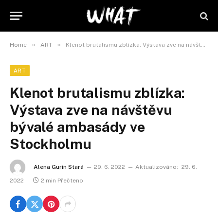
»
»
Home
ART
Klenot brutalismu zblízka: Výstava zve na návštěvu bývalé ambasády ve Stockholmu
ART
Klenot brutalismu zblízka:
Výstava zve na návštěvu
bývalé ambasády ve
Stockholmu
Alena Gurin Stará
29. 6. 2022
Aktualizováno:
29. 6.
2022
2 min Přečteno