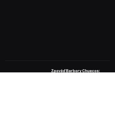
Zpověď Barbory Chuecos:
Synův autismus jsem se
naučila vnímat jako dar