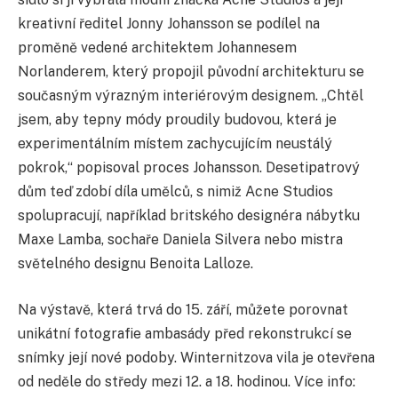
kreativní ředitel Jonny Johansson se podílel na
proměně vedené architektem Johannesem
Norlanderem, který propojil původní architekturu se
současným výrazným interiérovým designem. „Chtěl
jsem, aby tepny módy proudily budovou, která je
experimentálním místem zachycujícím neustálý
pokrok,“ popisoval proces Johansson. Desetipatrový
dům teď zdobí díla umělců, s nimiž Acne Studios
spolupracují, například britského designéra nábytku
Maxe Lamba, sochaře Daniela Silvera nebo mistra
světelného designu Benoita Lalloze.
Na výstavě, která trvá do 15. září, můžete porovnat
unikátní fotografie ambasády před rekonstrukcí se
snímky její nové podoby. Winternitzova vila je otevřena
od neděle do středy mezi 12. a 18. hodinou. Více info: