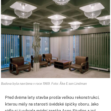
Budova byla navržena v roce 1969. Foto: Åke E:son Lindman
Před dvěma lety stavba prošla velkou rekonstrukcí,
kterou měly na starosti švédské špičky oboru. Jako
sídlo si ji vybrala módní značka Acne Studios a její