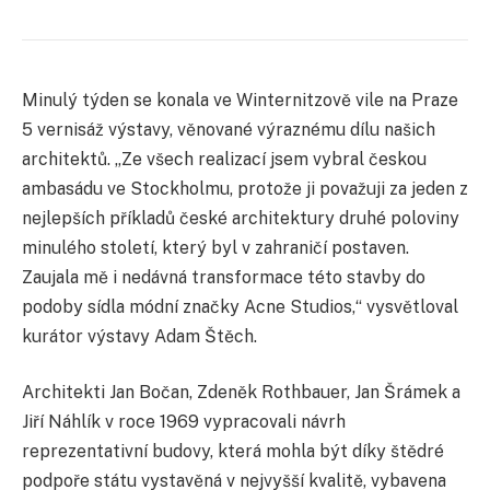
Minulý týden se konala ve Winternitzově vile na Praze
5 vernisáž výstavy, věnované výraznému dílu našich
architektů. „Ze všech realizací jsem vybral českou
ambasádu ve Stockholmu, protože ji považuji za jeden z
nejlepších příkladů české architektury druhé poloviny
minulého století, který byl v zahraničí postaven.
Zaujala mě i nedávná transformace této stavby do
podoby sídla módní značky Acne Studios,“ vysvětloval
kurátor výstavy Adam Štěch.
Architekti Jan Bočan, Zdeněk Rothbauer, Jan Šrámek a
Jiří Náhlík v roce 1969 vypracovali návrh
reprezentativní budovy, která mohla být díky štědré
podpoře státu vystavěná v nejvyšší kvalitě, vybavena