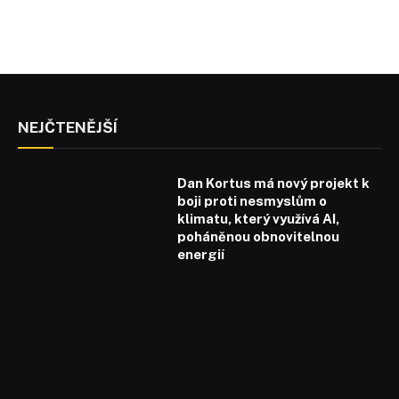
NEJČTENĚJŠÍ
Dan Kortus má nový projekt k
boji proti nesmyslům o
klimatu, který využívá AI,
poháněnou obnovitelnou
energií