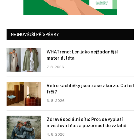
NEJNOVĚJŠÍ PŘÍSPĚVKY
WHATrend: Len jako nejžádanější
materiál léta
7. 8. 2026
Retro kachličky jsou zase v kurzu. Co teď
frčí?
6. 8. 2026
Zdravé sociální sítě: Proč se vyplatí
investovat čas a pozornost do vztahů
4. 8. 2026