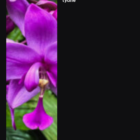
týdne