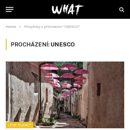
»
Home
Příspěvky s příznakem "UNESCO"
PROCHÁZENÍ:
UNESCO
LOVE PLANET