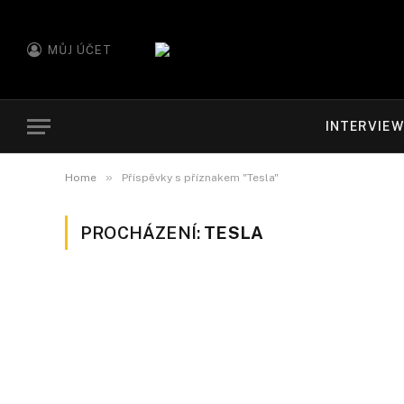
MŮJ ÚČET
INTERVIE
»
Home
Příspěvky s příznakem "Tesla"
PROCHÁZENÍ:
TESLA