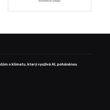
osobních údajů
.
slům o klimatu, který využívá AI, poháněnou