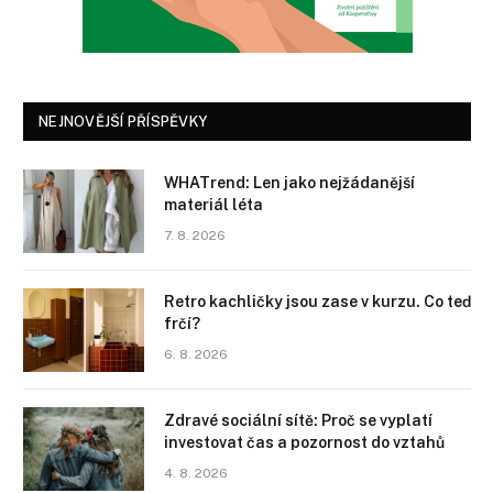
NEJNOVĚJŠÍ PŘÍSPĚVKY
WHATrend: Len jako nejžádanější
materiál léta
7. 8. 2026
Retro kachličky jsou zase v kurzu. Co teď
frčí?
6. 8. 2026
Zdravé sociální sítě: Proč se vyplatí
investovat čas a pozornost do vztahů
4. 8. 2026