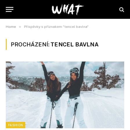
»
Home
Příspěvky s příznakem "tencel bavlna"
PROCHÁZENÍ:
TENCEL BAVLNA
FASHION