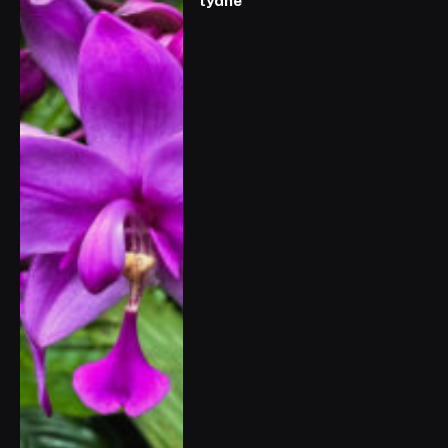
týdne