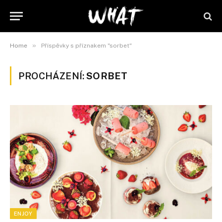
»
Home
Příspěvky s příznakem "sorbet"
PROCHÁZENÍ:
SORBET
ENJOY