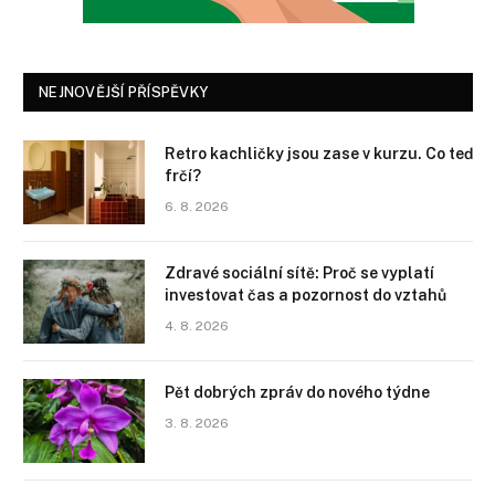
NEJNOVĚJŠÍ PŘÍSPĚVKY
Retro kachličky jsou zase v kurzu. Co teď
frčí?
6. 8. 2026
Zdravé sociální sítě: Proč se vyplatí
investovat čas a pozornost do vztahů
4. 8. 2026
Pět dobrých zpráv do nového týdne
3. 8. 2026