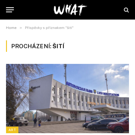
»
Home
Příspěvky s příznakem "šití"
PROCHÁZENÍ:
ŠITÍ
ART