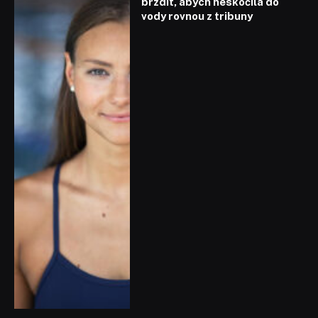
brzdit, abych neskočila do
vody rovnou z tribuny