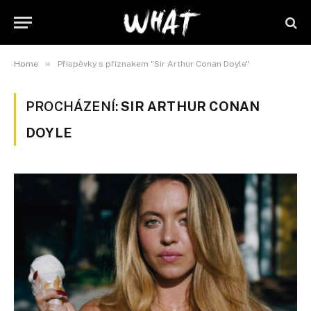
»
Home
Příspěvky s příznakem "Sir Arthur Conan Doyle"
PROCHÁZENÍ:
SIR ARTHUR CONAN
DOYLE