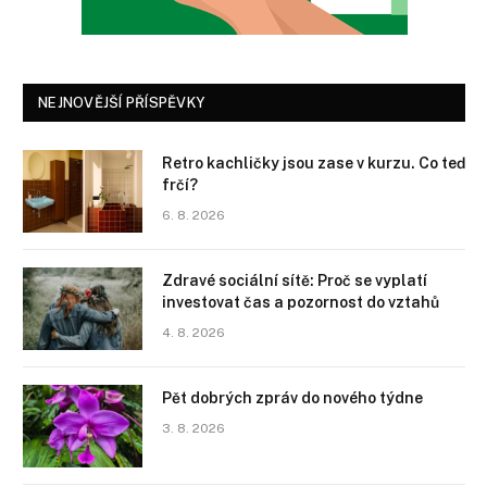
NEJNOVĚJŠÍ PŘÍSPĚVKY
Retro kachličky jsou zase v kurzu. Co teď
frčí?
6. 8. 2026
Zdravé sociální sítě: Proč se vyplatí
investovat čas a pozornost do vztahů
4. 8. 2026
Pět dobrých zpráv do nového týdne
3. 8. 2026