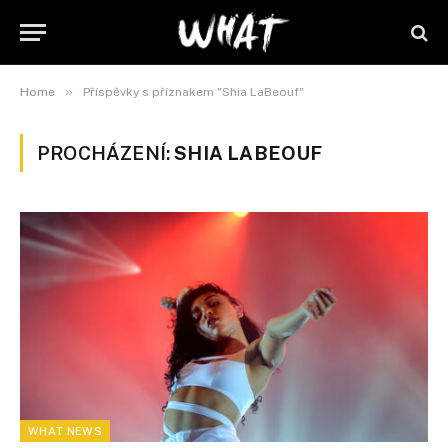
»
Home
Příspěvky s příznakem "Shia LaBeouf"
PROCHÁZENÍ:
SHIA LABEOUF
WHAT NEWS