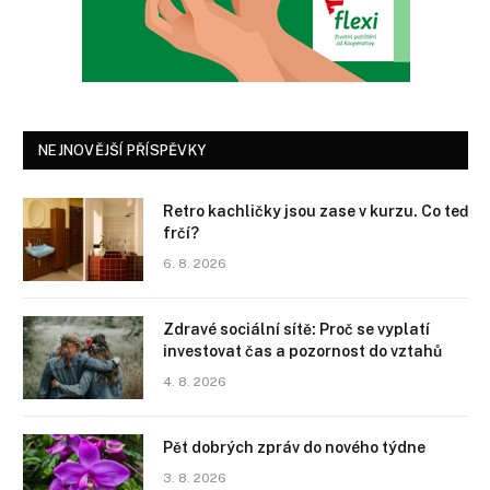
NEJNOVĚJŠÍ PŘÍSPĚVKY
Retro kachličky jsou zase v kurzu. Co teď
frčí?
6. 8. 2026
Zdravé sociální sítě: Proč se vyplatí
investovat čas a pozornost do vztahů
4. 8. 2026
Pět dobrých zpráv do nového týdne
3. 8. 2026