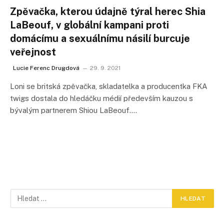
Zpěvačka, kterou údajně týral herec Shia
LaBeouf, v globální kampani proti
domácímu a sexuálnímu násilí burcuje
veřejnost
Lucie Ferenc Drugdová
29. 9. 2021
Loni se britská zpěvačka, skladatelka a producentka FKA
twigs dostala do hledáčku médií především kauzou s
bývalým partnerem Shiou LaBeouf.…