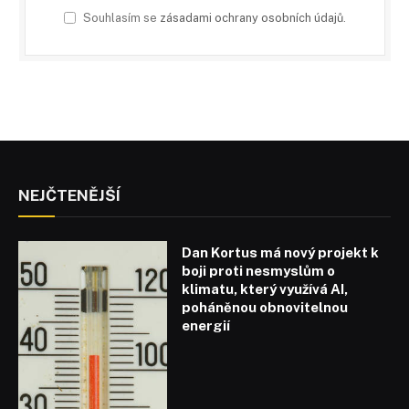
Souhlasím se
zásadami ochrany osobních údajů
.
NEJČTENĚJŠÍ
Dan Kortus má nový projekt k
boji proti nesmyslům o
klimatu, který využívá AI,
poháněnou obnovitelnou
energií