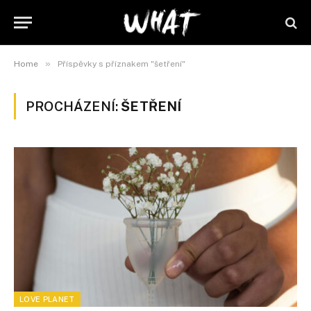
»
Home
Příspěvky s příznakem "šetření"
PROCHÁZENÍ:
ŠETŘENÍ
LOVE PLANET