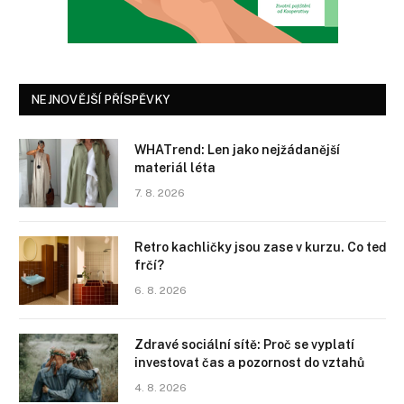
NEJNOVĚJŠÍ PŘÍSPĚVKY
WHATrend: Len jako nejžádanější
materiál léta
7. 8. 2026
Retro kachličky jsou zase v kurzu. Co teď
frčí?
6. 8. 2026
Zdravé sociální sítě: Proč se vyplatí
investovat čas a pozornost do vztahů
4. 8. 2026