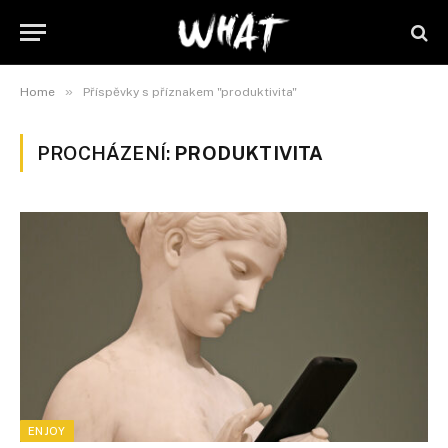
»
Home
Příspěvky s příznakem "produktivita"
PROCHÁZENÍ:
PRODUKTIVITA
ENJOY