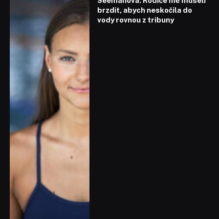
Seemanová: Rodiče mě museli
brzdit, abych neskočila do
vody rovnou z tribuny