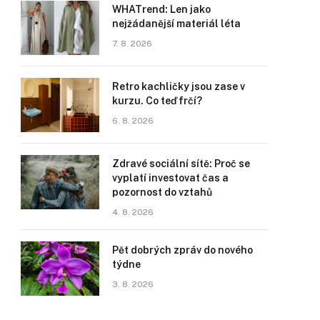
WHATrend: Len jako
nejžádanější materiál léta
7. 8. 2026
Retro kachličky jsou zase v
kurzu. Co teď frčí?
6. 8. 2026
Zdravé sociální sítě: Proč se
vyplatí investovat čas a
pozornost do vztahů
4. 8. 2026
Pět dobrých zpráv do nového
týdne
3. 8. 2026