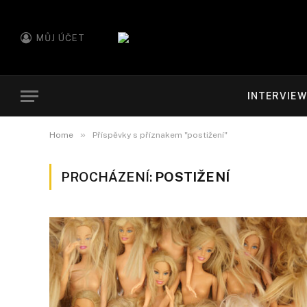
MŮJ ÚČET
INTERVIE
»
Home
Příspěvky s příznakem "postižení"
PROCHÁZENÍ:
POSTIŽENÍ