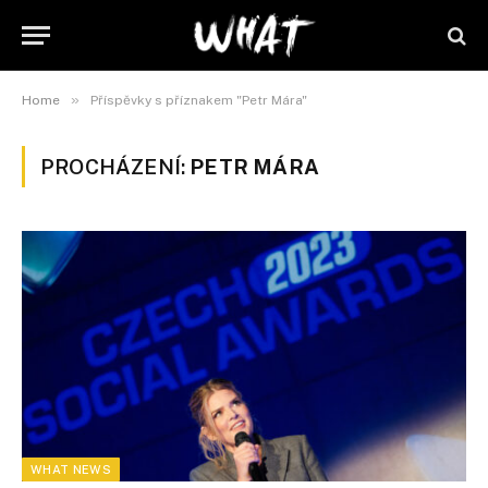
»
Home
Příspěvky s příznakem "Petr Mára"
PROCHÁZENÍ:
PETR MÁRA
WHAT NEWS