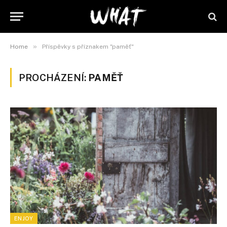
»
Home
Příspěvky s příznakem "paměť"
PROCHÁZENÍ:
PAMĚŤ
ENJOY