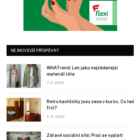
NEJNOVĚJŠÍ PŘÍSPĚVKY
WHATrend: Len jako nejžádanější
materiál léta
7. 8. 2026
Retro kachličky jsou zase v kurzu. Co teď
frčí?
6. 8. 2026
Zdravé sociální sítě: Proč se vyplatí