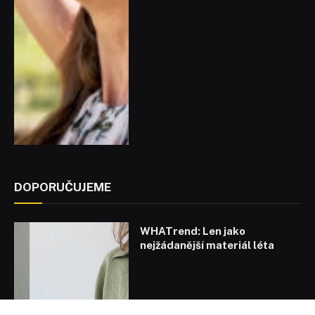
DOPORUČUJEME
WHATrend: Len jako
nejžádanější materiál léta