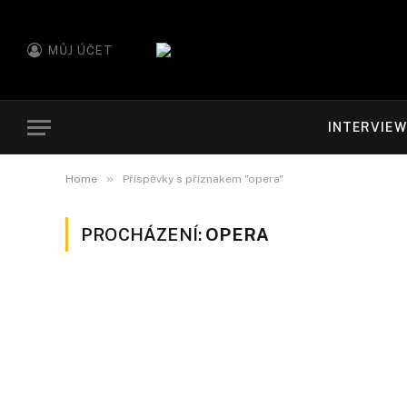
MŮJ ÚČET
INTERVIE
»
Home
Příspěvky s příznakem "opera"
PROCHÁZENÍ:
OPERA