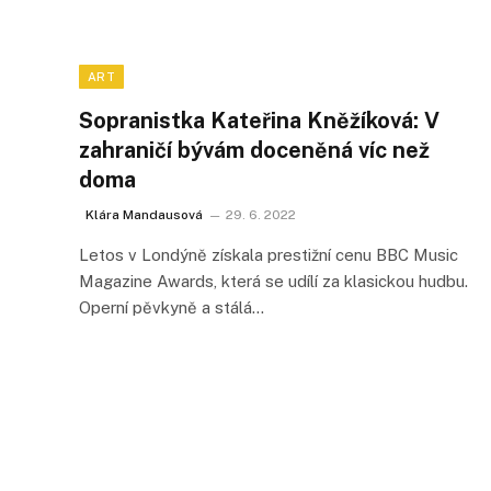
ART
Sopranistka Kateřina Kněžíková: V
zahraničí bývám doceněná víc než
doma
Klára Mandausová
29. 6. 2022
Letos v Londýně získala prestižní cenu BBC Music
Magazine Awards, která se udílí za klasickou hudbu.
Operní pěvkyně a stálá…