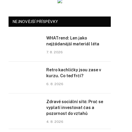
NEJNOVĚJŠÍ PŘÍSPĚVKY
WHATrend: Len jako
nejžádanější materiál léta
7. 8. 2026
Retro kachličky jsou zase v
kurzu. Co teď frčí?
6. 8. 2026
Zdravé sociální sítě: Proč se
vyplatí investovat čas a
pozornost do vztahů
4. 8. 2026