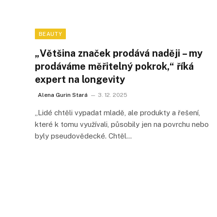
BEAUTY
„Většina značek prodává naději – my
prodáváme měřitelný pokrok,“ říká
expert na longevity
Alena Gurin Stará
3. 12. 2025
„Lidé chtěli vypadat mladě, ale produkty a řešení,
které k tomu využívali, působily jen na povrchu nebo
byly pseudovědecké. Chtěl…