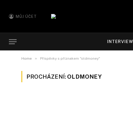
MŮJ ÚČET
INTERVIE
»
Home
Příspěvky s příznakem "oldmoney"
PROCHÁZENÍ:
OLDMONEY