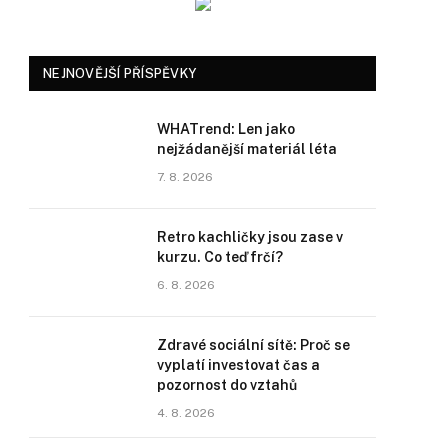
NEJNOVĚJŠÍ PŘÍSPĚVKY
WHATrend: Len jako
nejžádanější materiál léta
7. 8. 2026
Retro kachličky jsou zase v
kurzu. Co teď frčí?
6. 8. 2026
Zdravé sociální sítě: Proč se
vyplatí investovat čas a
pozornost do vztahů
4. 8. 2026