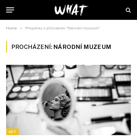
»
Home
Příspěvky s příznakem "Národní muzeum"
PROCHÁZENÍ:
NÁRODNÍ MUZEUM
ART