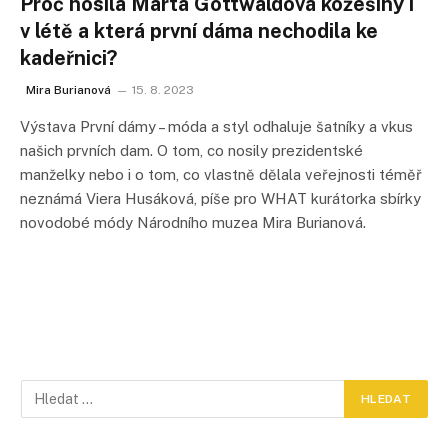
Proč nosila Marta Gottwaldová kožešiny i
v létě a která první dáma nechodila ke
kadeřnici?
Mira Burianová
15. 8. 2023
Výstava První dámy – móda a styl odhaluje šatníky a vkus
našich prvních dam. O tom, co nosily prezidentské
manželky nebo i o tom, co vlastně dělala veřejnosti téměř
neznámá Viera Husáková, píše pro WHAT kurátorka sbírky
novodobé módy Národního muzea Mira Burianová.