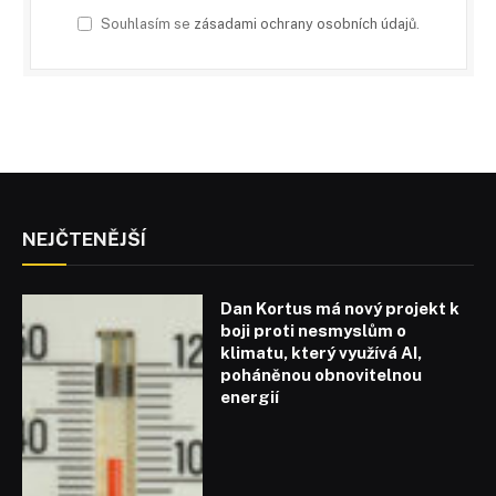
Souhlasím se
zásadami ochrany osobních údajů
.
NEJČTENĚJŠÍ
Dan Kortus má nový projekt k
boji proti nesmyslům o
klimatu, který využívá AI,
poháněnou obnovitelnou
energií