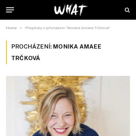
»
Home
Příspěvky s příznakem "Monika Amaee Trčková"
PROCHÁZENÍ:
MONIKA AMAEE
TRČKOVÁ