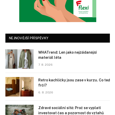
NEJNOVĚJŠÍ PŘÍSPĚVKY
WHATrend: Len jako nejžádanější
materiál léta
7. 8. 2026
Retro kachličky jsou zase v kurzu. Co teď
frčí?
6. 8. 2026
Zdravé sociální sítě: Proč se vyplatí
investovat čas a pozornost do vztahů