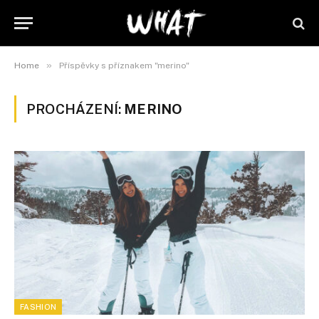
»
Home
Příspěvky s příznakem "merino"
PROCHÁZENÍ:
MERINO
FASHION