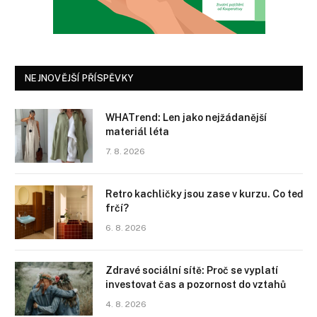
NEJNOVĚJŠÍ PŘÍSPĚVKY
WHATrend: Len jako nejžádanější
materiál léta
7. 8. 2026
Retro kachličky jsou zase v kurzu. Co teď
frčí?
6. 8. 2026
Zdravé sociální sítě: Proč se vyplatí
investovat čas a pozornost do vztahů
4. 8. 2026