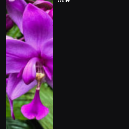
týdne