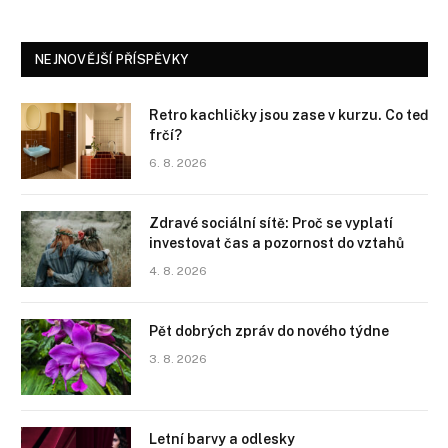
NEJNOVĚJŠÍ PŘÍSPĚVKY
Retro kachličky jsou zase v kurzu. Co teď
frčí?
6. 8. 2026
Zdravé sociální sítě: Proč se vyplatí
investovat čas a pozornost do vztahů
4. 8. 2026
Pět dobrých zpráv do nového týdne
3. 8. 2026
Letní barvy a odlesky