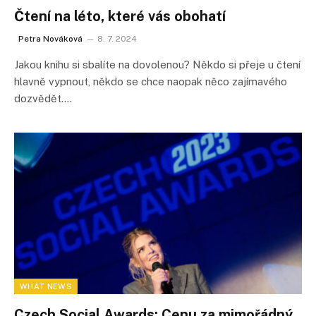
Čtení na léto, které vás obohatí
Petra Nováková
8. 7. 2024
Jakou knihu si sbalíte na dovolenou? Někdo si přeje u čtení
hlavně vypnout, někdo se chce naopak něco zajímavého
dozvědět.…
WHAT NEWS
Czech Social Awards: Cenu za mimořádný