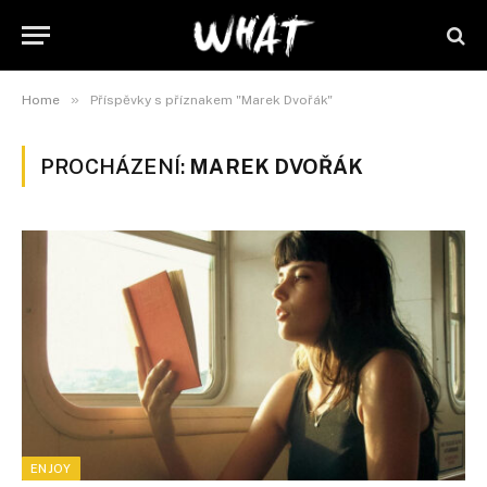
»
Home
Příspěvky s příznakem "Marek Dvořák"
PROCHÁZENÍ:
MAREK DVOŘÁK
ENJOY