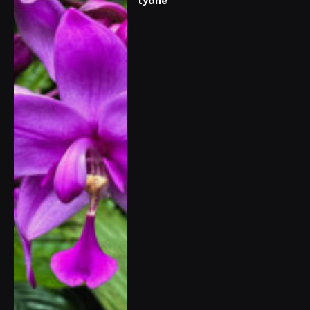
týdne