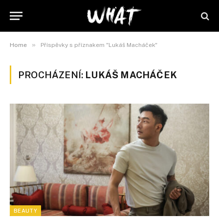
»
Home
Příspěvky s příznakem "Lukáš Macháček"
PROCHÁZENÍ:
LUKÁŠ MACHÁČEK
BEAUTY