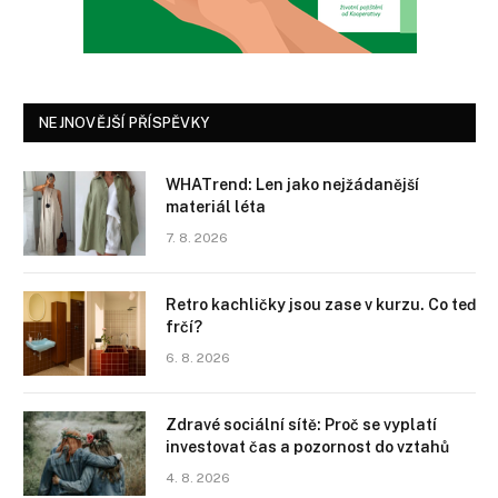
NEJNOVĚJŠÍ PŘÍSPĚVKY
WHATrend: Len jako nejžádanější
materiál léta
7. 8. 2026
Retro kachličky jsou zase v kurzu. Co teď
frčí?
6. 8. 2026
Zdravé sociální sítě: Proč se vyplatí
investovat čas a pozornost do vztahů
4. 8. 2026