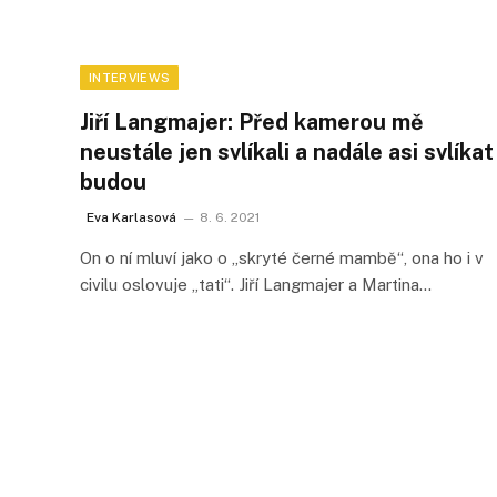
INTERVIEWS
Jiří Langmajer: Před kamerou mě
neustále jen svlíkali a nadále asi svlíkat
budou
Eva Karlasová
8. 6. 2021
On o ní mluví jako o „skryté černé mambě“, ona ho i v
civilu oslovuje „tati“. Jiří Langmajer a Martina…