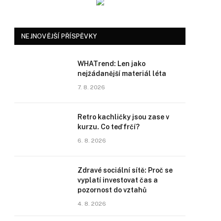
NEJNOVĚJŠÍ PŘÍSPĚVKY
WHATrend: Len jako
nejžádanější materiál léta
7. 8. 2026
Retro kachličky jsou zase v
kurzu. Co teď frčí?
6. 8. 2026
Zdravé sociální sítě: Proč se
vyplatí investovat čas a
pozornost do vztahů
4. 8. 2026