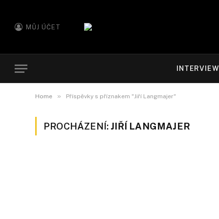
MŮJ ÚČET
INTERVIE
»
Home
Příspěvky s příznakem "Jiří Langmajer"
PROCHÁZENÍ:
JIŘÍ LANGMAJER