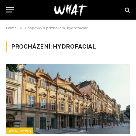
»
Home
Příspěvky s příznakem "hydrofacial"
PROCHÁZENÍ:
HYDROFACIAL
WHAT NEWS