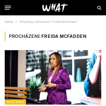
»
Home
Příspěvky s příznakem "Freida McFadden"
PROCHÁZENÍ:
FREIDA MCFADDEN
WHAT NEWS