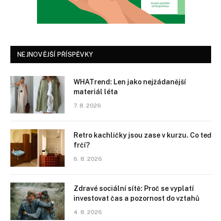
NEJNOVĚJŠÍ PŘÍSPĚVKY
WHATrend: Len jako nejžádanější
materiál léta
7. 8. 2026
Retro kachličky jsou zase v kurzu. Co teď
frčí?
6. 8. 2026
Zdravé sociální sítě: Proč se vyplatí
investovat čas a pozornost do vztahů
4. 8. 2026