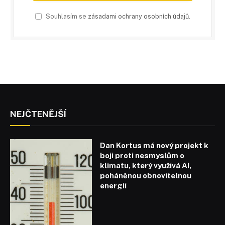
Souhlasím se
zásadami ochrany osobních údajů
.
NEJČTENĚJŠÍ
Dan Kortus má nový projekt k
boji proti nesmyslům o
klimatu, který využívá AI,
poháněnou obnovitelnou
energií