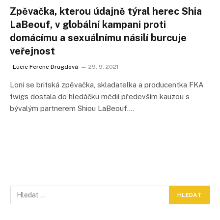
Zpěvačka, kterou údajně týral herec Shia
LaBeouf, v globální kampani proti
domácímu a sexuálnímu násilí burcuje
veřejnost
Lucie Ferenc Drugdová
29. 9. 2021
Loni se britská zpěvačka, skladatelka a producentka FKA
twigs dostala do hledáčku médií především kauzou s
bývalým partnerem Shiou LaBeouf.…