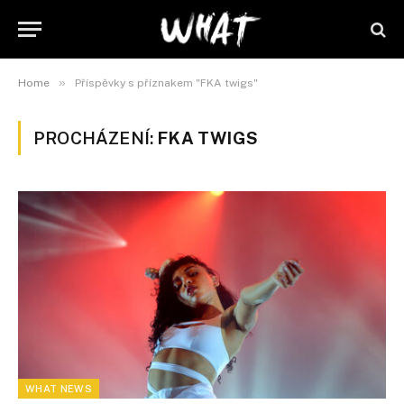
»
Home
Příspěvky s příznakem "FKA twigs"
PROCHÁZENÍ:
FKA TWIGS
WHAT NEWS