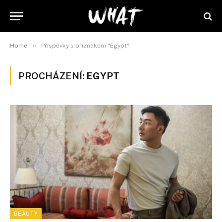
»
Home
Příspěvky s příznakem "Egypt"
PROCHÁZENÍ:
EGYPT
BEAUTY