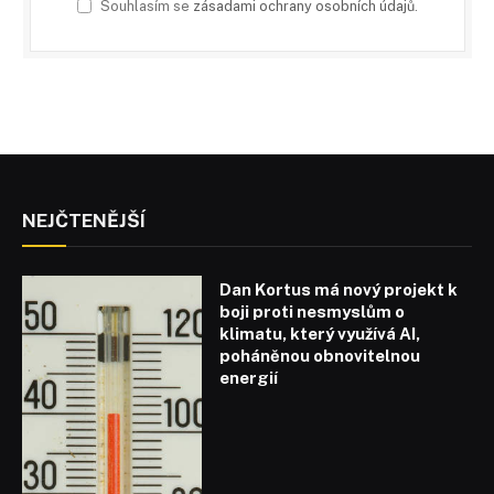
Souhlasím se
zásadami ochrany osobních údajů
.
NEJČTENĚJŠÍ
Dan Kortus má nový projekt k
boji proti nesmyslům o
klimatu, který využívá AI,
poháněnou obnovitelnou
energií