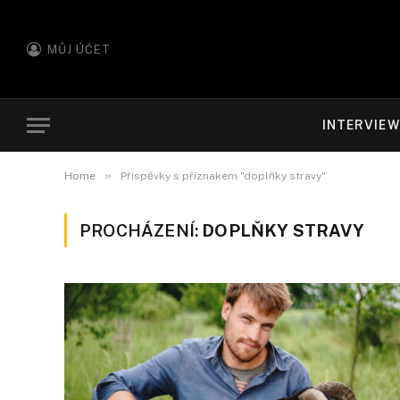
MŮJ ÚČET
INTERVIE
»
Home
Příspěvky s příznakem "doplňky stravy"
PROCHÁZENÍ:
DOPLŇKY STRAVY