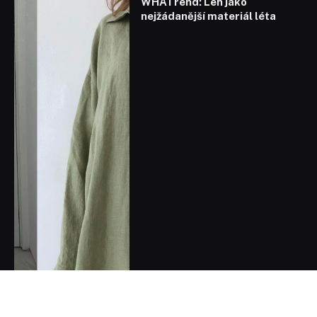
WHATrend: Len jako
nejžádanější materiál léta