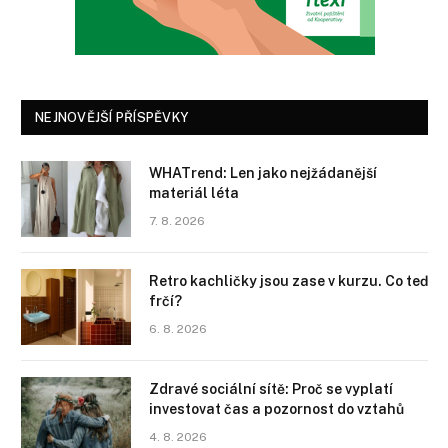
NEJNOVĚJŠÍ PŘÍSPĚVKY
WHATrend: Len jako nejžádanější
materiál léta
7. 8. 2026
Retro kachličky jsou zase v kurzu. Co teď
frčí?
6. 8. 2026
Zdravé sociální sítě: Proč se vyplatí
investovat čas a pozornost do vztahů
4. 8. 2026