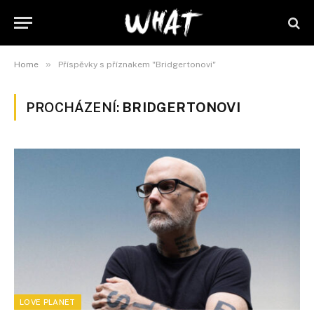
»
Home
Příspěvky s příznakem "Bridgertonovi"
PROCHÁZENÍ:
BRIDGERTONOVI
LOVE PLANET