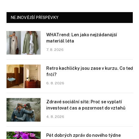
NEJNOVĚJŠÍ PŘÍSPĚVKY
WHATrend: Len jako nejžádanější
materiál léta
7. 8. 2026
Retro kachličky jsou zase v kurzu. Co teď
frčí?
6. 8. 2026
Zdravé sociální sítě: Proč se vyplatí
investovat čas a pozornost do vztahů
4. 8. 2026
Pět dobrých zpráv do nového týdne