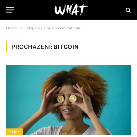
»
Home
Příspěvky s příznakem "bitcoin"
PROCHÁZENÍ:
BITCOIN
ENJOY