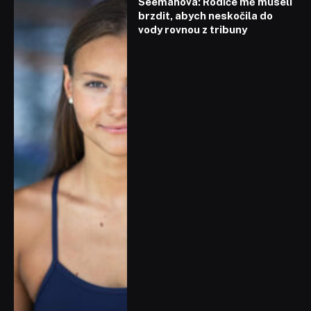
Seemanová: Rodiče mě museli
brzdit, abych neskočila do
vody rovnou z tribuny