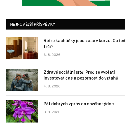
NEJNOVĚJŠÍ PŘÍSPĚVKY
Retro kachličky jsou zase v kurzu. Co teď
frčí?
6. 8. 2026
Zdravé sociální sítě: Proč se vyplatí
investovat čas a pozornost do vztahů
4. 8. 2026
Pět dobrých zpráv do nového týdne
3. 8. 2026