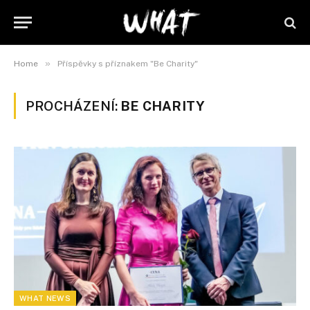
»
Home
Příspěvky s příznakem "Be Charity"
PROCHÁZENÍ:
BE CHARITY
WHAT NEWS