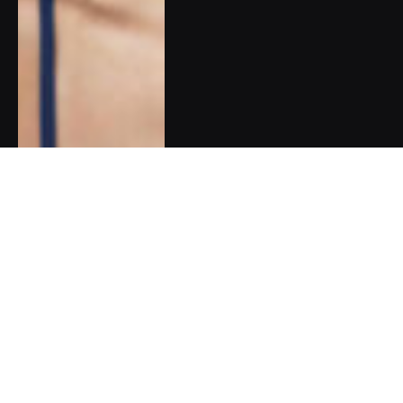
Pět dobrých zpráv do nového