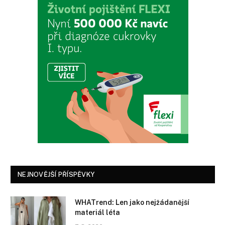
NEJNOVĚJŠÍ PŘÍSPĚVKY
WHATrend: Len jako nejžádanější
materiál léta