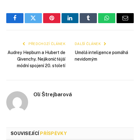
Facebook
Twitter
Pinterest
LinkedIn
Tumblr
WhatsApp
E-
mail
PŘEDCHOZÍ ČLÁNEK
DALŠÍ ČLÁNEK
Audrey Hepburn a Hubert de
Umělá inteligence pomáhá
Givenchy. Nejikoničtější
nevidomým
módní spojení 20. století
Olí Štrejbarová
SOUVISEJÍCÍ
PŘÍSPĚVKY