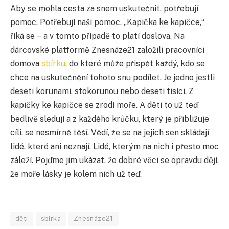
Aby se mohla cesta za snem uskutečnit, potřebují
pomoc. Potřebují naši pomoc. „Kapička ke kapičce,“
říká se ‒ a v tomto případě to platí doslova. Na
dárcovské platformě Znesnáze21 založili pracovníci
domova
sbírku
, do které může přispět každý, kdo se
chce na uskutečnění tohoto snu podílet. Je jedno jestli
deseti korunami, stokorunou nebo deseti tisíci. Z
kapičky ke kapičce se zrodí moře. A děti to už teď
bedlivě sledují a z každého krůčku, který je přibližuje
cíli, se nesmírně těší. Vědí, že se na jejich sen skládají
lidé, které ani neznají. Lidé, kterým na nich i přesto moc
záleží. Pojďme jim ukázat, že dobré věci se opravdu dějí,
že moře lásky je kolem nich už teď.
děti
sbírka
Znesnáze21