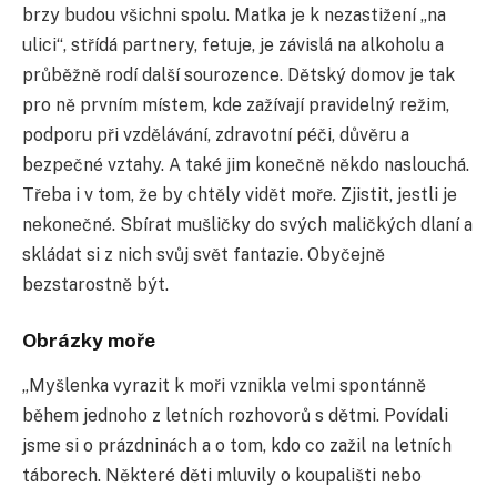
brzy budou všichni spolu. Matka je k nezastižení „na
ulici“, střídá partnery, fetuje, je závislá na alkoholu a
průběžně rodí další sourozence. Dětský domov je tak
pro ně prvním místem, kde zažívají pravidelný režim,
podporu při vzdělávání, zdravotní péči, důvěru a
bezpečné vztahy. A také jim konečně někdo naslouchá.
Třeba i v tom, že by chtěly vidět moře. Zjistit, jestli je
nekonečné. Sbírat mušličky do svých maličkých dlaní a
skládat si z nich svůj svět fantazie. Obyčejně
bezstarostně být.
Obrázky moře
„Myšlenka vyrazit k moři vznikla velmi spontánně
během jednoho z letních rozhovorů s dětmi. Povídali
jsme si o prázdninách a o tom, kdo co zažil na letních
táborech. Některé děti mluvily o koupališti nebo