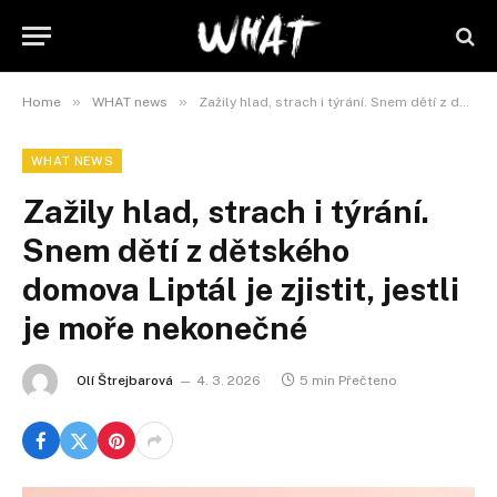
»
»
Home
WHAT news
Zažily hlad, strach i týrání. Snem dětí z dětského domova Liptál je zjistit, jestli je moře nekonečné
WHAT NEWS
Zažily hlad, strach i týrání.
Snem dětí z dětského
domova Liptál je zjistit, jestli
je moře nekonečné
Olí Štrejbarová
4. 3. 2026
5 min Přečteno