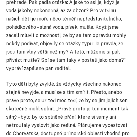
přehradě. Pak padla otázka: A jaké to asi je, když je
voda jakoby nekonečná, až za obzor? Pro většinu
našich dětí je moře něco téměř nepředstavitelného,
pohádkového – slaná voda, písek, mušle. Když jsme
začali mluvit o možnosti, že by se tam opravdu mohly
někdy podívat, objevily se otázky typu: Je pravda, že
jsou tam vlny větší než my? A tetó, můžeme si pak
přivézt mušle? Spí se tam taky v posteli jako doma?“
vypráví zapáleně pan ředitel.
Tyto děti byly zvyklé, že vždycky všechno nakonec
stejně nevyjde, a musí se s tím smířit. Přesto, anebo
právě proto, se už teď moc těší, že by se jim jejich sen
skutečně mohl splnit. „Právě proto je ten moment tak
silný – bylo by to splněné přání, které si samy ani
netroufaly vyslovit jako reálné. Plánujeme vycestovat
do Chorvatska, dostupné přímořské oblasti vhodné pro