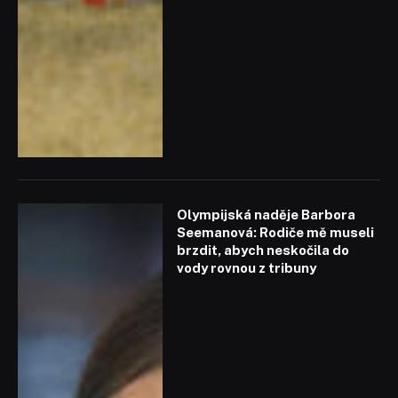
Olympijská naděje Barbora
Seemanová: Rodiče mě museli
brzdit, abych neskočila do
vody rovnou z tribuny