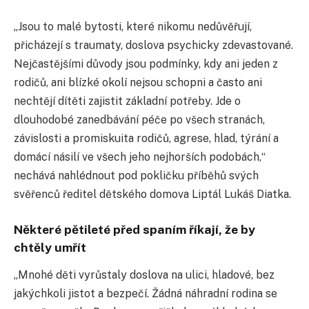
„Jsou to malé bytosti, které nikomu nedůvěřují,
přicházejí s traumaty, doslova psychicky zdevastované.
Nejčastějšími důvody jsou podmínky, kdy ani jeden z
rodičů, ani blízké okolí nejsou schopni a často ani
nechtějí dítěti zajistit základní potřeby. Jde o
dlouhodobé zanedbávání péče po všech stranách,
závislosti a promiskuita rodičů, agrese, hlad, týrání a
domácí násilí ve všech jeho nejhorších podobách,“
nechává nahlédnout pod pokličku příběhů svých
svěřenců ředitel dětského domova Liptál Lukáš Diatka.
Některé pětileté před spaním říkají, že by
chtěly umřít
„Mnohé děti vyrůstaly doslova na ulici, hladové, bez
jakýchkoli jistot a bezpečí. Žádná náhradní rodina se