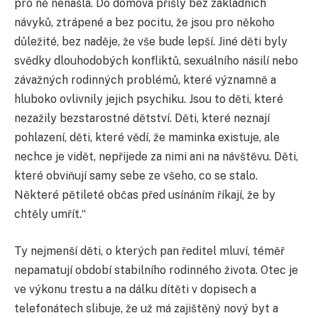
pro ně nenašla. Do domova přišly bez základních
návyků, ztrápené a bez pocitu, že jsou pro někoho
důležité, bez naděje, že vše bude lepší. Jiné děti byly
svědky dlouhodobých konfliktů, sexuálního násilí nebo
závažných rodinných problémů, které významně a
hluboko ovlivnily jejich psychiku. Jsou to děti, které
nezažily bezstarostné dětství. Děti, které neznají
pohlazení, děti, které vědí, že maminka existuje, ale
nechce je vidět, nepřijede za nimi ani na návštěvu. Děti,
které obviňují samy sebe ze všeho, co se stalo.
Některé pětileté občas před usínáním říkají, že by
chtěly umřít.“
Ty nejmenší děti, o kterých pan ředitel mluví, téměř
nepamatují období stabilního rodinného života. Otec je
ve výkonu trestu a na dálku dítěti v dopisech a
telefonátech slibuje, že už má zajištěný nový byt a