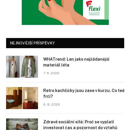
NEJNOVĚJŠÍ PŘÍSPĚVKY
WHATrend: Len jako nejžádanější
materiál léta
7. 8. 2026
Retro kachličky jsou zase v kurzu. Co teď
frčí?
6. 8. 2026
Zdravé sociální sítě: Proč se vyplatí
investovat čas a pozornost do vztahů