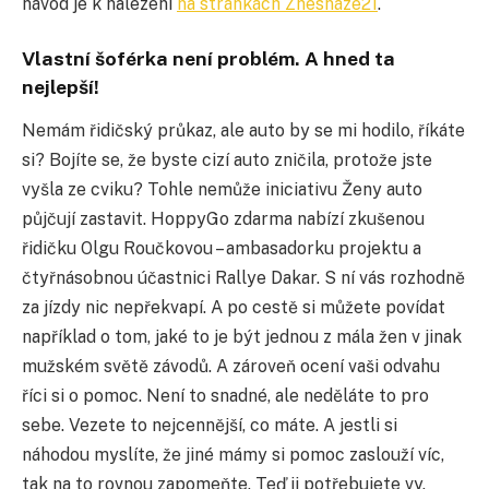
návod je k nalezení
na stránkách Znesnáze21
.
Vlastní šoférka není problém. A hned ta
nejlepší!
Nemám řidičský průkaz, ale auto by se mi hodilo, říkáte
si? Bojíte se, že byste cizí auto zničila, protože jste
vyšla ze cviku? Tohle nemůže iniciativu Ženy auto
půjčují zastavit. HoppyGo zdarma nabízí zkušenou
řidičku Olgu Roučkovou – ambasadorku projektu a
čtyřnásobnou účastnici Rallye Dakar. S ní vás rozhodně
za jízdy nic nepřekvapí. A po cestě si můžete povídat
například o tom, jaké to je být jednou z mála žen v jinak
mužském světě závodů. A zároveň ocení vaši odvahu
říci si o pomoc. Není to snadné, ale neděláte to pro
sebe. Vezete to nejcennější, co máte. A jestli si
náhodou myslíte, že jiné mámy si pomoc zaslouží víc,
tak na to rovnou zapomeňte. Teď ji potřebujete vy.