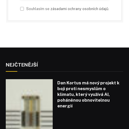
Souhlasím se
zásadami ochrany osobních údajů
.
NEJČTENĚJŠÍ
Dan Kortus má nový projekt k
boji proti nesmyslům o
klimatu, který využívá AI,
poháněnou obnovitelnou
energií