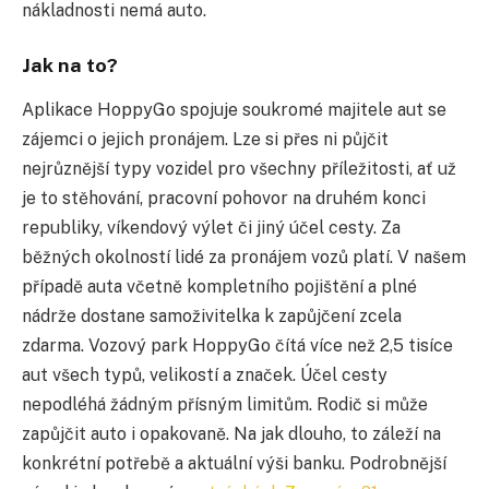
nákladnosti nemá auto.
Jak na to?
Aplikace HoppyGo spojuje soukromé majitele aut se
zájemci o jejich pronájem. Lze si přes ni půjčit
nejrůznější typy vozidel pro všechny příležitosti, ať už
je to stěhování, pracovní pohovor na druhém konci
republiky, víkendový výlet či jiný účel cesty. Za
běžných okolností lidé za pronájem vozů platí. V našem
případě auta včetně kompletního pojištění a plné
nádrže dostane samoživitelka k zapůjčení zcela
zdarma. Vozový park HoppyGo čítá více než 2,5 tisíce
aut všech typů, velikostí a značek. Účel cesty
nepodléhá žádným přísným limitům. Rodič si může
zapůjčit auto i opakovaně. Na jak dlouho, to záleží na
konkrétní potřebě a aktuální výši banku. Podrobnější