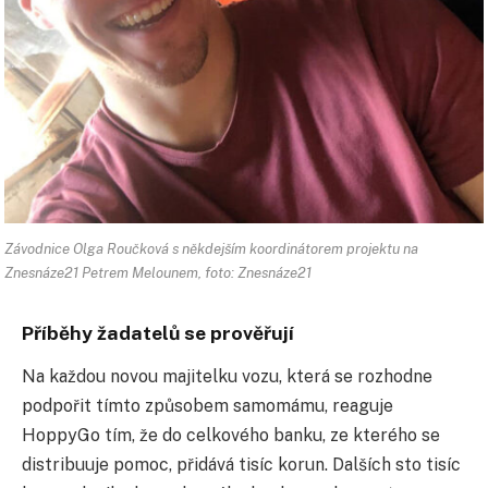
Závodnice Olga Roučková s někdejším koordinátorem projektu na
Znesnáze21 Petrem Melounem, foto: Znesnáze21
Příběhy žadatelů se prověřují
Na každou novou majitelku vozu, která se rozhodne
podpořit tímto způsobem samomámu, reaguje
HoppyGo tím, že do celkového banku, ze kterého se
distribuuje pomoc, přidává tisíc korun. Dalších sto tisíc