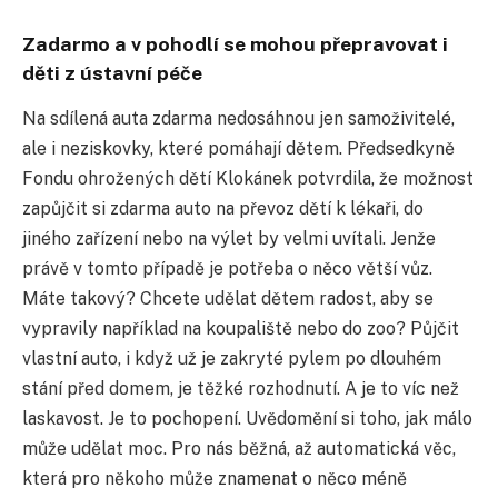
Zadarmo a v pohodlí se mohou přepravovat i
děti z ústavní péče
Na sdílená auta zdarma nedosáhnou jen samoživitelé,
ale i neziskovky, které pomáhají dětem. Předsedkyně
Fondu ohrožených dětí Klokánek potvrdila, že možnost
zapůjčit si zdarma auto na převoz dětí k lékaři, do
jiného zařízení nebo na výlet by velmi uvítali. Jenže
právě v tomto případě je potřeba o něco větší vůz.
Máte takový? Chcete udělat dětem radost, aby se
vypravily například na koupaliště nebo do zoo? Půjčit
vlastní auto, i když už je zakryté pylem po dlouhém
stání před domem, je těžké rozhodnutí. A je to víc než
laskavost. Je to pochopení. Uvědomění si toho, jak málo
může udělat moc. Pro nás běžná, až automatická věc,
která pro někoho může znamenat o něco méně