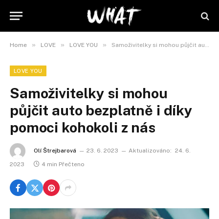
»
»
»
Home
LOVE
LOVE YOU
Samoživitelky si mohou půjčit auto bezplatně i díky pomoci kohokoli z nás
LOVE YOU
Samoživitelky si mohou
půjčit auto bezplatně i díky
pomoci kohokoli z nás
Olí Štrejbarová
23. 6. 2023
Aktualizováno:
24. 6.
2023
4 min Přečteno