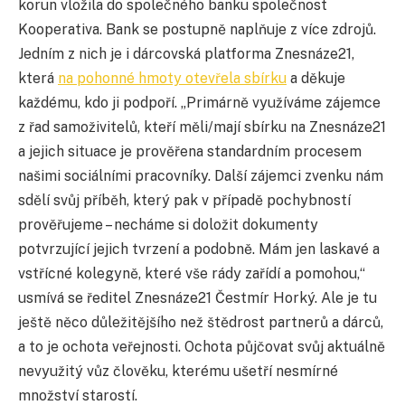
korun vložila do společného banku společnost
Kooperativa. Bank se postupně naplňuje z více zdrojů.
Jedním z nich je i dárcovská platforma Znesnáze21,
která
na pohonné hmoty otevřela sbírku
a děkuje
každému, kdo ji podpoří. „Primárně využíváme zájemce
z řad samoživitelů, kteří měli/mají sbírku na Znesnáze21
a jejich situace je prověřena standardním procesem
našimi sociálními pracovníky. Další zájemci zvenku nám
sdělí svůj příběh, který pak v případě pochybností
prověřujeme – necháme si doložit dokumenty
potvrzující jejich tvrzení a podobně. Mám jen laskavé a
vstřícné kolegyně, které vše rády zařídí a pomohou,“
usmívá se ředitel Znesnáze21 Čestmír Horký. Ale je tu
ještě něco důležitějšího než štědrost partnerů a dárců,
a to je ochota veřejnosti. Ochota půjčovat svůj aktuálně
nevyužitý vůz člověku, kterému ušetří nesmírné
množství starostí.