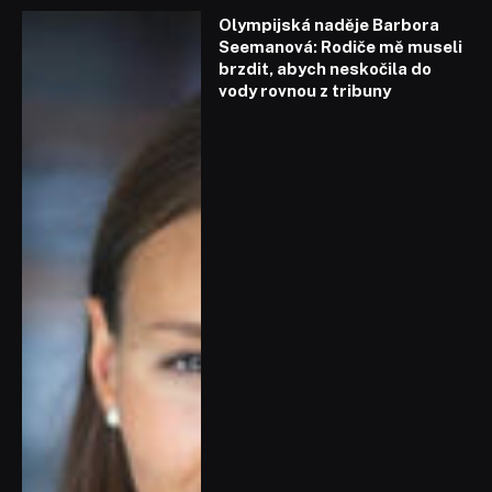
Olympijská naděje Barbora
Seemanová: Rodiče mě museli
brzdit, abych neskočila do
vody rovnou z tribuny