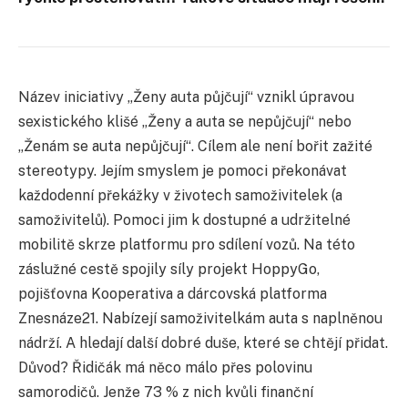
Název iniciativy „Ženy auta půjčují“ vznikl úpravou
sexistického klišé „Ženy a auta se nepůjčují“ nebo
„Ženám se auta nepůjčují“. Cílem ale není bořit zažité
stereotypy. Jejím smyslem je pomoci překonávat
každodenní překážky v životech samoživitelek (a
samoživitelů). Pomoci jim k dostupné a udržitelné
mobilitě skrze platformu pro sdílení vozů. Na této
záslužné cestě spojily síly projekt HoppyGo,
pojišťovna Kooperativa a dárcovská platforma
Znesnáze21. Nabízejí samoživitelkám auta s naplněnou
nádrží. A hledají další dobré duše, které se chtějí přidat.
Důvod? Řidičák má něco málo přes polovinu
samorodičů. Jenže 73 % z nich kvůli finanční