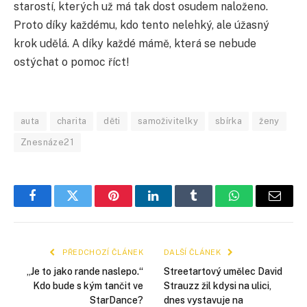
starostí, kterých už má tak dost osudem naloženo.
Proto díky každému, kdo tento nelehký, ale úžasný
krok udělá. A díky každé mámě, která se nebude
ostýchat o pomoc říct!
auta
charita
děti
samoživitelky
sbírka
ženy
Znesnáze21
Facebook
Twitter
Pinterest
LinkedIn
Tumblr
WhatsApp
E-
mail
PŘEDCHOZÍ ČLÁNEK
DALŠÍ ČLÁNEK
„Je to jako rande naslepo.“
Streetartový umělec David
Kdo bude s kým tančit ve
Strauzz žil kdysi na ulici,
StarDance?
dnes vystavuje na