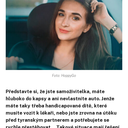
Foto: HoppyGo
Představte si, že jste samoživitelka, máte
hluboko do kapsy a ani nevlastníte auto. Jenže
máte taky třeba handicapované dítě, které
musíte vozit k lékaři, nebo jste zrovna na útěku
před tyranským partnerem a potřebujete se
rychle přestěhovat… Takové situace mají řešení.