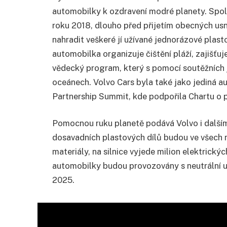
automobilky k ozdravení modré planety. Spole
roku 2018, dlouho před přijetím obecných usne
nahradit veškeré jí užívané jednorázové plas
automobilka organizuje čištění pláží, zajišťu
vědecký program, který s pomocí soutěžních j
oceánech. Volvo Cars byla také jako jediná
Partnership Summit, kde podpořila Chartu o 
Pomocnou ruku planetě podává Volvo i dalším
dosavadních plastových dílů budou ve všech 
materiály, na silnice vyjede milion elektrick
automobilky budou provozovány s neutrální u
2025.