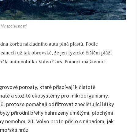
chiv společnosti
na korba nákladního auta plná plastů. Podle
ánech už tak obrovské, že jen fyzické čištění pláží
, přišla automobilka Volvo Cars. Pomoct má živoucí
ovové porosty, které přispívají k čistotě
bohaté a složité ekosystémy pro mikroorganismy,
ů, protože pomáhají odfiltrovat znečišťující látky
 byly přírodní břehy nahrazeny umělými, plochými
y nemohou žít. Volvo proto přišlo s nápadem, jak
 mořská hráz.