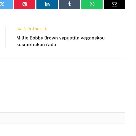
k
Twitter
Pinterest
LinkedIn
Tumblr
WhatsApp
E-
mail
DALŠÍ ČLÁNEK
Millie Bobby Brown vypustila veganskou
kosmetickou řadu