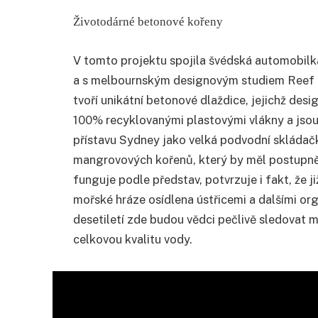
Životodárné betonové kořeny
V tomto projektu spojila švédská automobilk
a s melbournským designovým studiem Reef D
tvoří unikátní betonové dlaždice, jejichž desi
100% recyklovanými plastovými vlákny a jsou
přístavu Sydney jako velká podvodní skládač
mangrovových kořenů, který by měl postupně
funguje podle představ, potvrzuje i fakt, že j
mořské hráze osídlena ústřicemi a dalšími orga
desetiletí zde budou vědci pečlivě sledovat 
celkovou kvalitu vody.