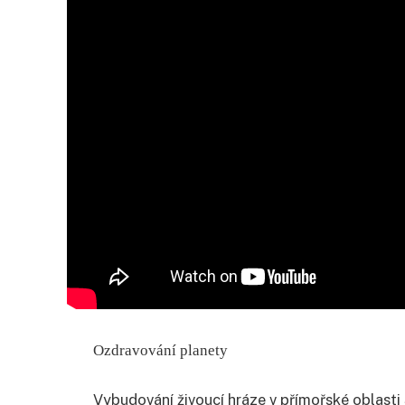
Ozdravování planety
Vybudování živoucí hráze v přímořské oblast