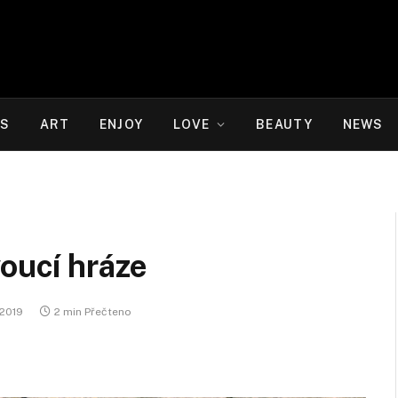
WS
ART
ENJOY
LOVE
BEAUTY
NEWS
voucí hráze
 2019
2 min Přečteno