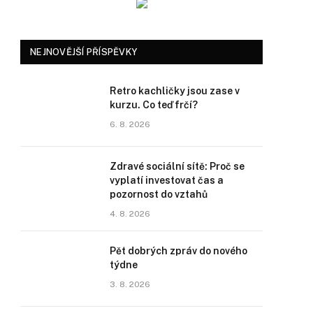
NEJNOVĚJŠÍ PŘÍSPĚVKY
Retro kachličky jsou zase v
kurzu. Co teď frčí?
6. 8. 2026
Zdravé sociální sítě: Proč se
vyplatí investovat čas a
pozornost do vztahů
4. 8. 2026
Pět dobrých zpráv do nového
týdne
3. 8. 2026