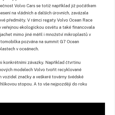
čnost Volvo Cars se totiž například již počátkem
sení na vládních a dalších úrovních, zavázala
tové předměty. V rámci regaty Volvo Ocean Race
je veřejnou ekologickou osvětu a také financovala
achet mimo jiné měřil i množství mikroplastů v
 automobilka pozvána na summit G7 Ocean
plastech v oceánech.
i konkrétními závazky. Například čtvrtinu
nových modelech Volvo tvořit recyklované
ých vozidel značky a veškeré továrny švédské
hlíkovou stopou. A to vše nejpozději do roku