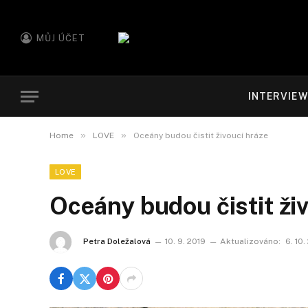
MŮJ ÚČET
INTERVIE
»
»
Home
LOVE
Oceány budou čistit živoucí hráze
LOVE
Oceány budou čistit ži
Petra Doležalová
10. 9. 2019
Aktualizováno:
6. 10.