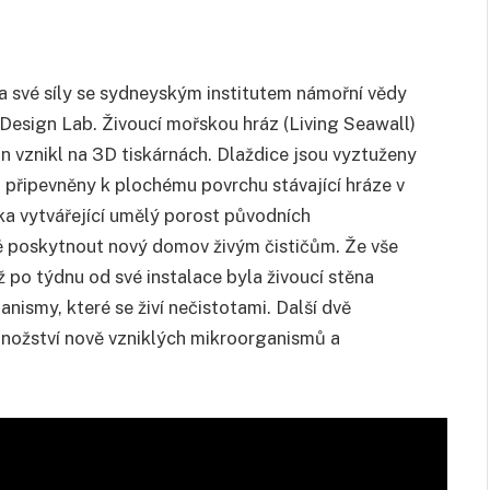
a své síly se sydneyským institutem námořní vědy
esign Lab. Živoucí mořskou hráz (Living Seawall)
gn vznikl na 3D tiskárnách. Dlaždice jsou vyztuženy
 připevněny k plochému povrchu stávající hráze v
ka vytvářející umělý porost původních
 poskytnout nový domov živým čističům. Že vše
iž po týdnu od své instalace byla živoucí stěna
nismy, které se živí nečistotami. Další dvě
množství nově vzniklých mikroorganismů a