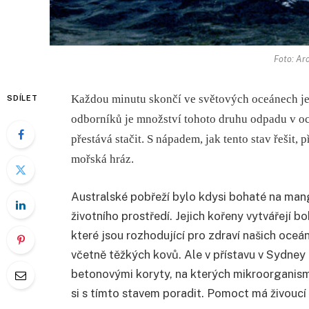
Foto: Ar
Každou minutu skončí ve světových oceánech jed
SDÍLET
odborníků je množství tohoto druhu odpadu v oce
přestává stačit. S nápadem, jak tento stav řešit
mořská hráz.
Australské pobřeží bylo kdysi bohaté na mangr
životního prostředí. Jejich kořeny vytvářejí 
které jsou rozhodující pro zdraví našich oceán
včetně těžkých kovů. Ale v přístavu v Sydney
betonovými koryty, na kterých mikroorganism
si s tímto stavem poradit. Pomoct má živoucí