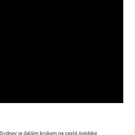
i Sydney je dalším krokem na cestě švédské