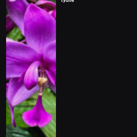
týdne