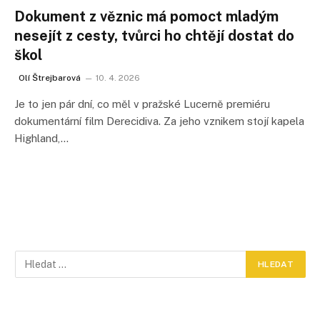
Dokument z věznic má pomoct mladým
nesejít z cesty, tvůrci ho chtějí dostat do
škol
Olí Štrejbarová
10. 4. 2026
Je to jen pár dní, co měl v pražské Lucerně premiéru
dokumentární film Derecidiva. Za jeho vznikem stojí kapela
Highland,…