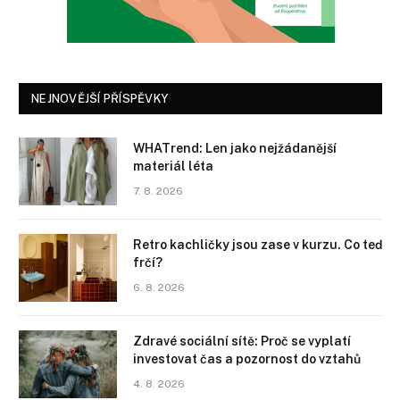
NEJNOVĚJŠÍ PŘÍSPĚVKY
WHATrend: Len jako nejžádanější
materiál léta
7. 8. 2026
Retro kachličky jsou zase v kurzu. Co teď
frčí?
6. 8. 2026
Zdravé sociální sítě: Proč se vyplatí
investovat čas a pozornost do vztahů
4. 8. 2026