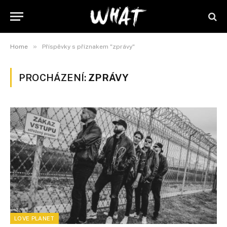
»
Home
Příspěvky s příznakem "zprávy"
PROCHÁZENÍ:
ZPRÁVY
LOVE PLANET