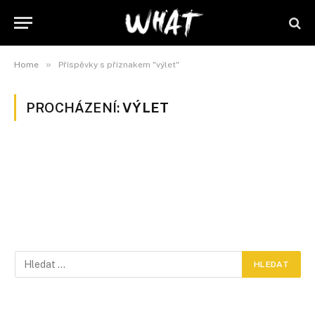
»
Home
Příspěvky s příznakem "výlet"
PROCHÁZENÍ:
VÝLET