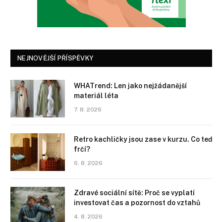
NEJNOVĚJŠÍ PŘÍSPĚVKY
WHATrend: Len jako nejžádanější
materiál léta
7. 8. 2026
Retro kachličky jsou zase v kurzu. Co teď
frčí?
6. 8. 2026
Zdravé sociální sítě: Proč se vyplatí
investovat čas a pozornost do vztahů
4. 8. 2026