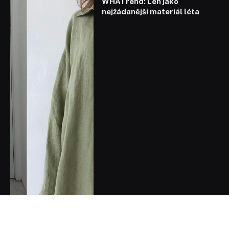
WHATrend: Len jako
nejžádanější materiál léta