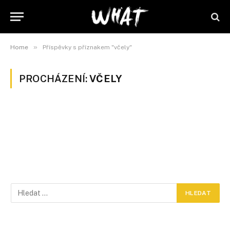
»
Home
Příspěvky s příznakem "včely"
PROCHÁZENÍ:
VČELY