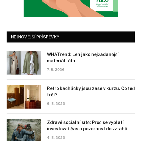
NEJNOVĚJŠÍ PŘÍSPĚVKY
WHATrend: Len jako nejžádanější
materiál léta
7. 8. 2026
Retro kachličky jsou zase v kurzu. Co teď
frčí?
6. 8. 2026
Zdravé sociální sítě: Proč se vyplatí
investovat čas a pozornost do vztahů
4. 8. 2026