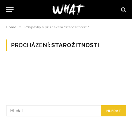
»
Home
Příspěvky s příznakem "starožitnosti"
PROCHÁZENÍ:
STAROŽITNOSTI