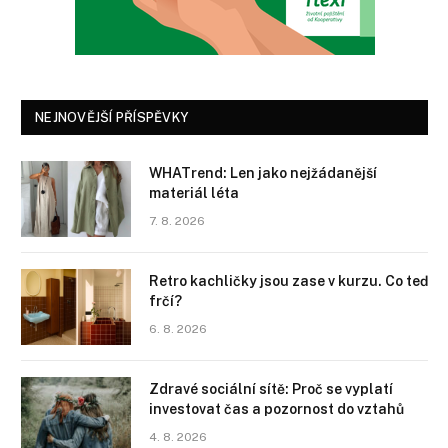
NEJNOVĚJŠÍ PŘÍSPĚVKY
WHATrend: Len jako nejžádanější
materiál léta
7. 8. 2026
Retro kachličky jsou zase v kurzu. Co teď
frčí?
6. 8. 2026
Zdravé sociální sítě: Proč se vyplatí
investovat čas a pozornost do vztahů
4. 8. 2026