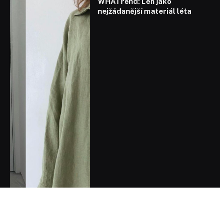
WHATrend: Len jako
nejžádanější materiál léta