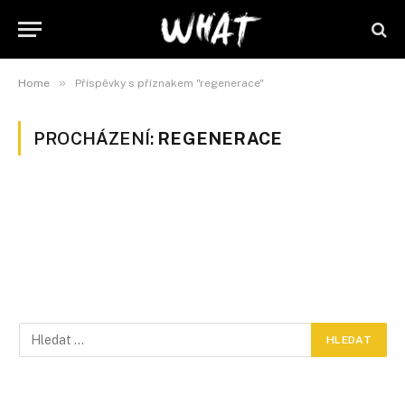
»
Home
Příspěvky s příznakem "regenerace"
PROCHÁZENÍ:
REGENERACE