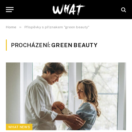
»
Home
Příspěvky s příznakem "green beauty"
PROCHÁZENÍ:
GREEN BEAUTY
WHAT NEWS