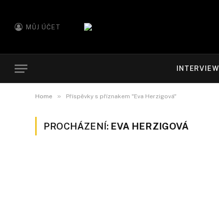
MŮJ ÚČET
INTERVIE
»
Home
Příspěvky s příznakem "Eva Herzigová"
PROCHÁZENÍ:
EVA HERZIGOVÁ