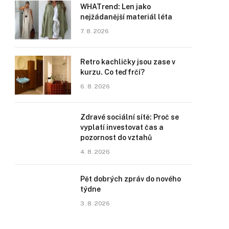
WHATrend: Len jako
nejžádanější materiál léta
7. 8. 2026
Retro kachličky jsou zase v
kurzu. Co teď frčí?
6. 8. 2026
Zdravé sociální sítě: Proč se
vyplatí investovat čas a
pozornost do vztahů
4. 8. 2026
Pět dobrých zpráv do nového
týdne
3. 8. 2026