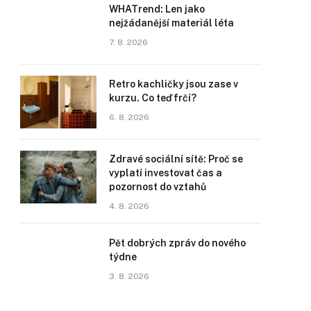
WHATrend: Len jako
nejžádanější materiál léta
7. 8. 2026
Retro kachličky jsou zase v
kurzu. Co teď frčí?
6. 8. 2026
Zdravé sociální sítě: Proč se
vyplatí investovat čas a
pozornost do vztahů
4. 8. 2026
Pět dobrých zpráv do nového
týdne
3. 8. 2026