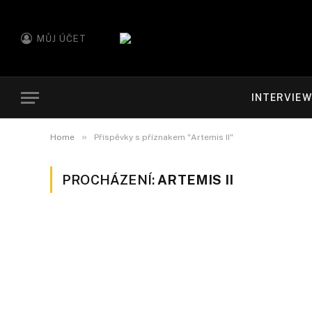
MŮJ ÚČET
INTERVIE
»
Home
Příspěvky s příznakem "Artemis II"
PROCHÁZENÍ:
ARTEMIS II