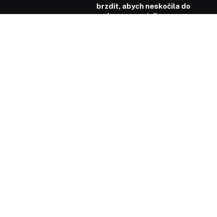
brzdit, abych neskočila do
vody rovnou z tribuny