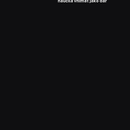
naučila vnímat jako dar