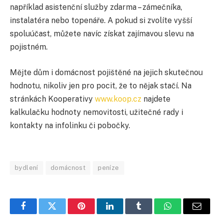
například asistenční služby zdarma – zámečníka,
instalatéra nebo topenáře. A pokud si zvolíte vyšší
spoluúčast, můžete navíc získat zajímavou slevu na
pojistném.
Mějte dům i domácnost pojištěné na jejich skutečnou
hodnotu, nikoliv jen pro pocit, že to nějak stačí. Na
stránkách Kooperativy
www.koop.cz
najdete
kalkulačku hodnoty nemovitosti, užitečné rady i
kontakty na infolinku či pobočky.
bydlení
domácnost
peníze
Facebook
Twitter
Pinterest
LinkedIn
Tumblr
WhatsApp
E-