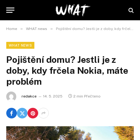
»
»
Home
WHAT news
Pojištění domu? Jestli je z doby, kdy frčela Nokia, máte problém
WHAT NEWS
Pojištění domu? Jestli je z
doby, kdy frčela Nokia, máte
problém
redakce
14. 5. 2025
2 min Přečteno