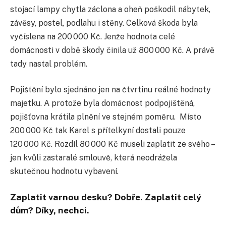
stojací lampy chytla záclona a oheň poškodil nábytek,
závěsy, postel, podlahu i stěny. Celková škoda byla
vyčíslena na 200 000 Kč. Jenže hodnota celé
domácnosti v době škody činila už 800 000 Kč. A právě
tady nastal problém.
Pojištění bylo sjednáno jen na čtvrtinu reálné hodnoty
majetku. A protože byla domácnost podpojištěná,
pojišťovna krátila plnění ve stejném poměru. Místo
200 000 Kč tak Karel s přítelkyní dostali pouze
120 000 Kč. Rozdíl 80 000 Kč museli zaplatit ze svého –
jen kvůli zastaralé smlouvě, která neodrážela
skutečnou hodnotu vybavení.
Zaplatit varnou desku? Dobře. Zaplatit celý
dům? Díky, nechci.