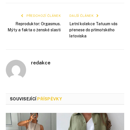
mail
PŘEDCHOZÍ ČLÁNEK
DALŠÍ ČLÁNEK
Reproduktor: Orgasmus.
Letní kolekce Tatuum vás
Mýty a fakta o ženské slasti
přenese do přímořského
letoviska
redakce
SOUVISEJÍCÍ
PŘÍSPĚVKY