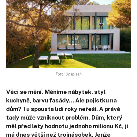
Foto: Unsplash
Věci se mění. Měníme nábytek, styl
kuchyně, barvu fasády… Ale pojistku na
dům? Tu spousta lidí roky neřeší. A právě
tady může vzniknout problém. Dům, který
měl před lety hodnotu jednoho milionu Kč, ji
má dnes větší než trojnásobek. Jenže