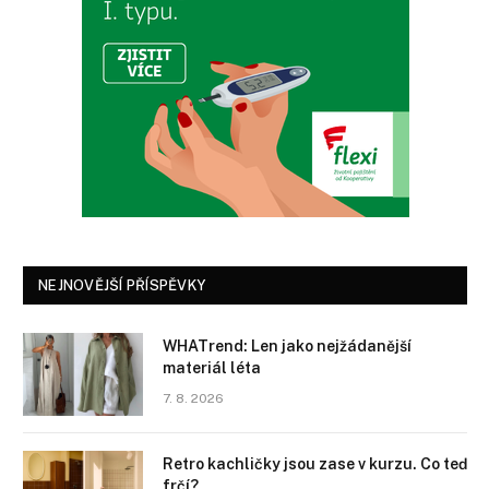
NEJNOVĚJŠÍ PŘÍSPĚVKY
WHATrend: Len jako nejžádanější
materiál léta
7. 8. 2026
Retro kachličky jsou zase v kurzu. Co teď
frčí?