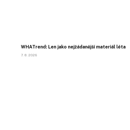
WHATrend: Len jako nejžádanější materiál léta
7. 8. 2026