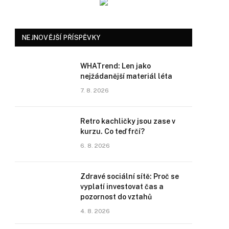
NEJNOVĚJŠÍ PŘÍSPĚVKY
WHATrend: Len jako
nejžádanější materiál léta
7. 8. 2026
Retro kachličky jsou zase v
kurzu. Co teď frčí?
6. 8. 2026
Zdravé sociální sítě: Proč se
vyplatí investovat čas a
pozornost do vztahů
4. 8. 2026