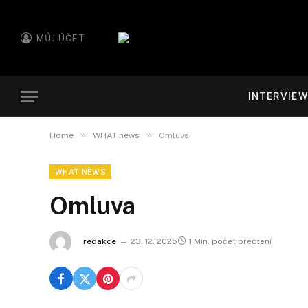
MŮJ ÚČET
INTERVIE
»
»
Home
WHAT news
Omluva
WHAT NEWS
Omluva
redakce
23. 12. 2025
1 Min. počet přečtení