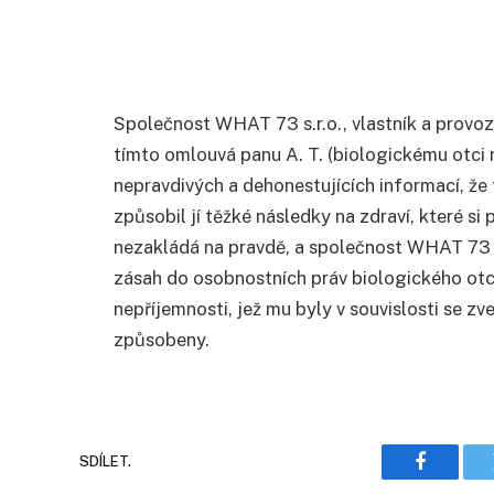
Společnost WHAT 73 s.r.o., vlastník a prov
tímto omlouvá panu A. T. (biologickému otci n
nepravdivých a dehonestujících informací, že t
způsobil jí těžké následky na zdraví, které si
nezakládá na pravdě, a společnost WHAT 73 s
zásah do osobnostních práv biologického otce 
nepříjemnosti, jež mu byly v souvislosti se z
způsobeny.
SDÍLET.
Faceboo