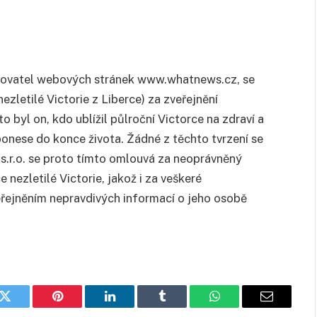
ozovatel webových stránek www.whatnews.cz, se
ezletilé Victorie z Liberce) za zveřejnění
o byl on, kdo ublížil půlroční Victorce na zdraví a
 ponese do konce života. Žádné z těchto tvrzení se
.r.o. se proto tímto omlouvá za neoprávněný
nezletilé Victorie, jakož i za veškeré
veřejněním nepravdivých informací o jeho osobě
k
Twitter
Pinterest
LinkedIn
Tumblr
WhatsApp
E-