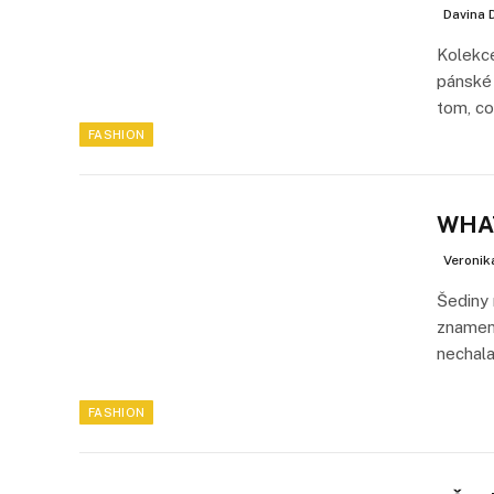
Davina 
Kolekc
pánské 
tom, c
FASHION
WHAT
Veronik
Šediny 
znamen
nechal
FASHION