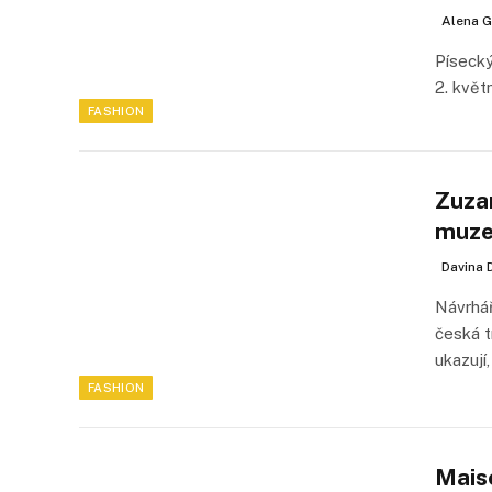
Alena G
Písecký
2. květ
FASHION
Zuza
muzeí
Davina 
Návrhář
česká t
ukazují
FASHION
Mais