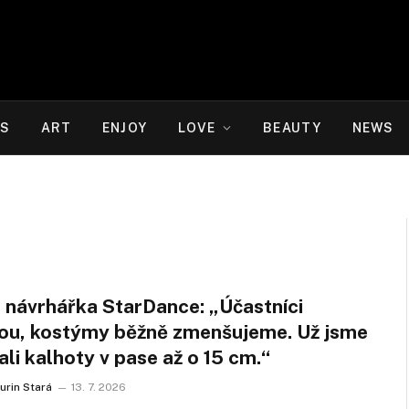
WS
ART
ENJOY
LOVE
BEAUTY
NEWS
 návrhářka StarDance: „Účastníci
ou, kostýmy běžně zmenšujeme. Už jsme
ali kalhoty v pase až o 15 cm.“
urin Stará
13. 7. 2026