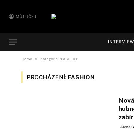
MŮJ ÚČET
INTERVIE
»
Home
Kategorie: "FASHION"
PROCHÁZENÍ:
FASHION
Nová
hubn
zabír
Alena G