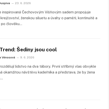
Duspiva
23. 6. 2026
e inspirovaná Čechovovým Višňovým sadem propojuje
krejčovství, ženskou siluetu a úvahy o paměti, kontinuitě a
o po člověku…
rend: Šediny jsou cool
a Vénosová
9. 6. 2026
rozdělují lidstvo na dva tábory. První stříbrný vlas obvykle
á okamžitou návštěvu kadeřníka a představa, že by žena
a…