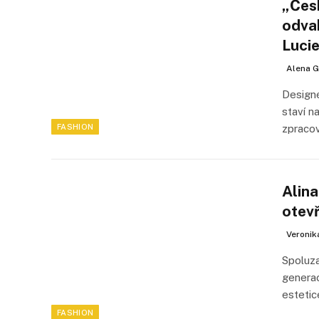
„Čes
odvah
Luci
Alena G
Designé
staví n
FASHION
zpracov
Alina
otev
Veronik
Spoluza
generac
estetic
FASHION