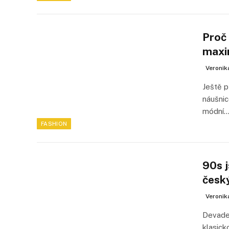
Proč
maxi
Veronik
Ještě p
náušnic
módní
FASHION
90s j
česk
Veronik
Devades
klasick