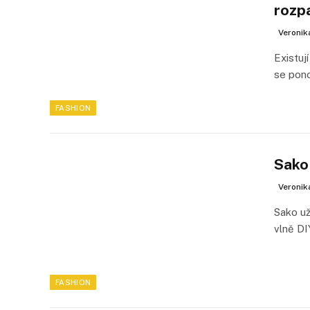
rozp
Veronik
Existuj
se pon
FASHION
Sako 
Veronik
Sako už
vlně D
FASHION