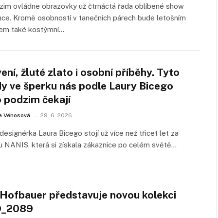
zim ovládne obrazovky už čtrnáctá řada oblíbené show
ce. Kromě osobností v tanečních párech bude letošním
em také kostýmní…
ení, žluté zlato i osobní příběhy. Tyto
dy ve šperku nás podle Laury Bicego
o podzim čekají
a Vénosová
29. 6. 2026
 designérka Laura Bicego stojí už více než třicet let za
 NANIS, která si získala zákaznice po celém světě…
a Hofbauer představuje novou kolekci
O_2089