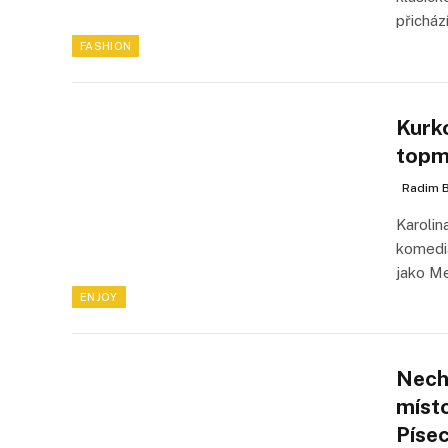
přicház
FASHION
Kurk
topm
Radim B
Karolin
komediá
jako Me
ENJOY
Nech
místo
Píse