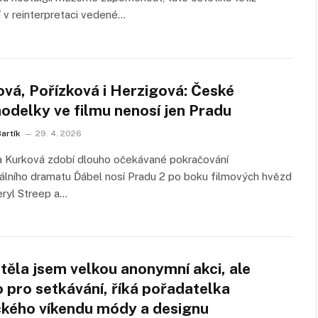
í v reinterpretaci vedené…
ová, Pořízková i Herzigová: České
odelky ve filmu nenosí jen Pradu
artík
29. 4. 2026
a Kurková zdobí dlouho očekávané pokračování
lního dramatu Ďábel nosí Pradu 2 po boku filmových hvězd
ryl Streep a…
těla jsem velkou anonymní akci, ale
 pro setkávání, říká pořadatelka
ckého víkendu módy a designu