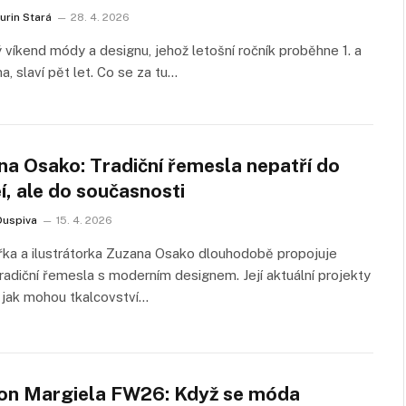
urin Stará
28. 4. 2026
 víkend módy a designu, jehož letošní ročník proběhne 1. a
na, slaví pět let. Co se za tu…
na Osako: Tradiční řemesla nepatří do
, ale do současnosti
Duspiva
15. 4. 2026
ka a ilustrátorka Zuzana Osako dlouhodobě propojuje
radiční řemesla s moderním designem. Její aktuální projekty
, jak mohou tkalcovství…
on Margiela FW26: Když se móda