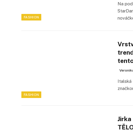
Na pod
StarDan
FASHION
nováčk
Vrstv
tren
tent
Veronik
Italská
značkou
FASHION
Jirk
TĚL