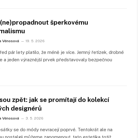
 (ne)propadnout šperkovému
malismu
a Vénosová
19. 5. 2026
řed pár lety platilo, že méně je více. Jemný řetízek, drobné
e a jeden výraznější prvek představovaly bezpečnou
…
sou zpět: jak se promítají do kolekcí
ých designérů
a Vénosová
3. 5. 2026
átky se do módy nevracejí poprvé. Tentokrát ale na
ou nostalgii můžeme zapomenout, tato estetika totiž