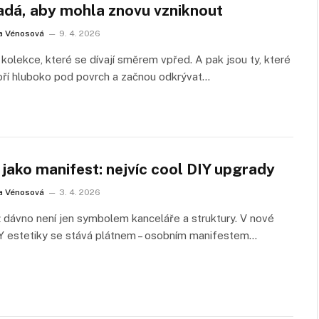
adá, aby mohla znovu vzniknout
a Vénosová
9. 4. 2026
í kolekce, které se dívají směrem vpřed. A pak jsou ty, které
oří hluboko pod povrch a začnou odkrývat…
jako manifest: nejvíc cool DIY upgrady
a Vénosová
3. 4. 2026
 dávno není jen symbolem kanceláře a struktury. V nové
IY estetiky se stává plátnem – osobním manifestem…