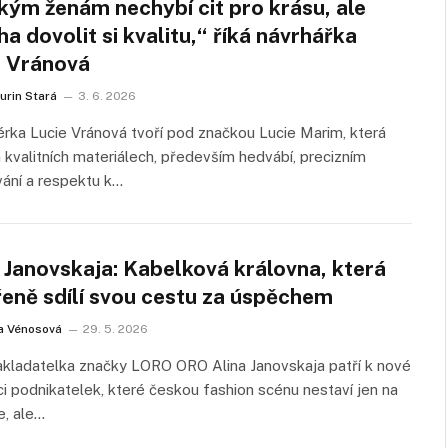
kým ženám nechybí cit pro krásu, ale
a dovolit si kvalitu,“ říká návrhářka
e Vránová
urin Stará
3. 6. 2026
rka Lucie Vránová tvoří pod značkou Lucie Marim, která
a kvalitních materiálech, především hedvábí, precizním
ání a respektu k…
 Janovskaja: Kabelková královna, která
řeně sdílí svou cestu za úspěchem
a Vénosová
29. 5. 2026
kladatelka značky LORO ORO Alina Janovskaja patří k nové
i podnikatelek, které českou fashion scénu nestaví jen na
e, ale…