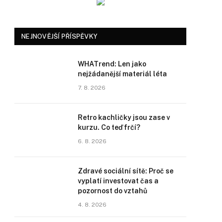
NEJNOVĚJŠÍ PŘÍSPĚVKY
WHATrend: Len jako
nejžádanější materiál léta
7. 8. 2026
Retro kachličky jsou zase v
kurzu. Co teď frčí?
6. 8. 2026
Zdravé sociální sítě: Proč se
vyplatí investovat čas a
pozornost do vztahů
4. 8. 2026