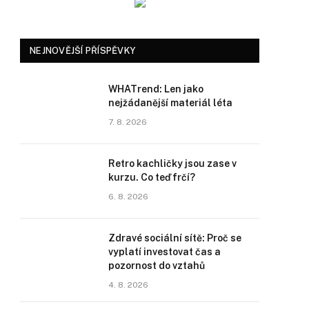
NEJNOVĚJŠÍ PŘÍSPĚVKY
WHATrend: Len jako
nejžádanější materiál léta
7. 8. 2026
Retro kachličky jsou zase v
kurzu. Co teď frčí?
6. 8. 2026
Zdravé sociální sítě: Proč se
vyplatí investovat čas a
pozornost do vztahů
4. 8. 2026