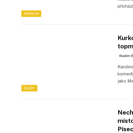
přicház
FASHION
Kurk
topm
Radim B
Karolin
komediá
jako Me
ENJOY
Nech
místo
Píse