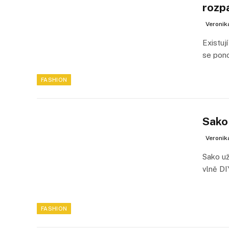
rozp
Veronik
Existuj
se pon
FASHION
Sako 
Veronik
Sako už
vlně D
FASHION