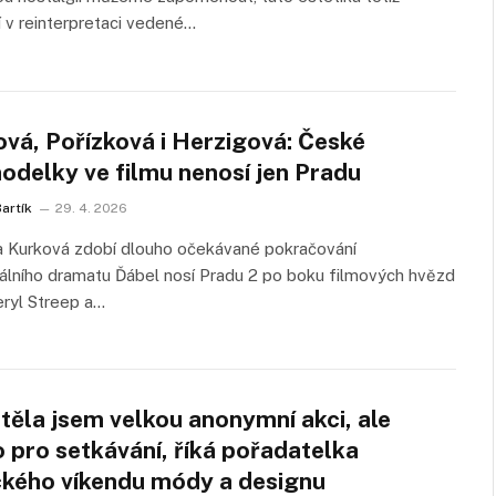
í v reinterpretaci vedené…
ová, Pořízková i Herzigová: České
odelky ve filmu nenosí jen Pradu
artík
29. 4. 2026
a Kurková zdobí dlouho očekávané pokračování
lního dramatu Ďábel nosí Pradu 2 po boku filmových hvězd
ryl Streep a…
těla jsem velkou anonymní akci, ale
 pro setkávání, říká pořadatelka
ckého víkendu módy a designu