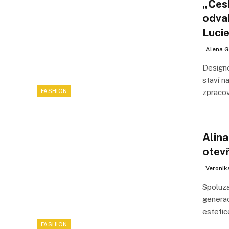
„Čes
odvah
Luci
Alena G
Designé
staví n
FASHION
zpracov
Alina
otev
Veronik
Spoluza
generac
estetic
FASHION