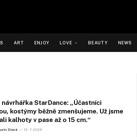
WS
ART
ENJOY
LOVE
BEAUTY
NEWS
 návrhářka StarDance: „Účastníci
ou, kostýmy běžně zmenšujeme. Už jsme
ali kalhoty v pase až o 15 cm.“
urin Stará
13. 7. 2026