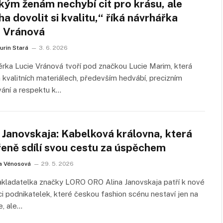
kým ženám nechybí cit pro krásu, ale
a dovolit si kvalitu,“ říká návrhářka
e Vránová
urin Stará
3. 6. 2026
rka Lucie Vránová tvoří pod značkou Lucie Marim, která
a kvalitních materiálech, především hedvábí, precizním
ání a respektu k…
 Janovskaja: Kabelková královna, která
řeně sdílí svou cestu za úspěchem
a Vénosová
29. 5. 2026
kladatelka značky LORO ORO Alina Janovskaja patří k nové
i podnikatelek, které českou fashion scénu nestaví jen na
e, ale…