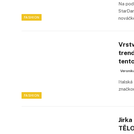
Na pod
StarDan
FASHION
nováčk
Vrstv
tren
tent
Veronik
Italská
značkou
FASHION
Jirk
TĚL