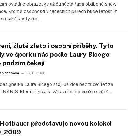
zim ovládne obrazovky už čtrnáctá řada oblíbené show
ce. Kromě osobností v tanečních párech bude letošním
em také kostýmní…
ení, žluté zlato i osobní příběhy. Tyto
dy ve šperku nás podle Laury Bicego
o podzim čekají
a Vénosová
29. 6. 2026
 designérka Laura Bicego stojí už více než třicet let za
 NANIS, která si získala zákaznice po celém světě…
a Hofbauer představuje novou kolekci
O_2089