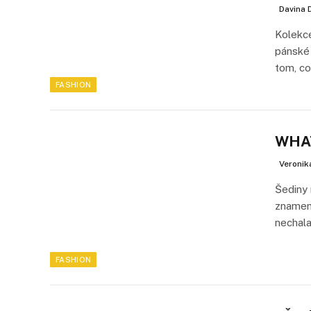
Davina 
Kolekc
pánské 
tom, c
FASHION
WHAT
Veronik
Šediny 
znamen
nechal
FASHION