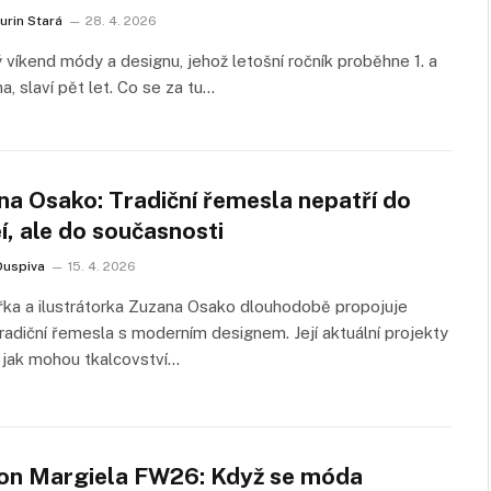
urin Stará
28. 4. 2026
 víkend módy a designu, jehož letošní ročník proběhne 1. a
na, slaví pět let. Co se za tu…
na Osako: Tradiční řemesla nepatří do
, ale do současnosti
Duspiva
15. 4. 2026
ka a ilustrátorka Zuzana Osako dlouhodobě propojuje
radiční řemesla s moderním designem. Její aktuální projekty
, jak mohou tkalcovství…
on Margiela FW26: Když se móda