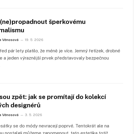
 (ne)propadnout šperkovému
malismu
a Vénosová
19. 5. 2026
řed pár lety platilo, že méně je více. Jemný řetízek, drobné
e a jeden výraznější prvek představovaly bezpečnou
…
sou zpět: jak se promítají do kolekcí
ých designérů
a Vénosová
3. 5. 2026
átky se do módy nevracejí poprvé. Tentokrát ale na
ou nostalgii můžeme zapomenout, tato estetika totiž