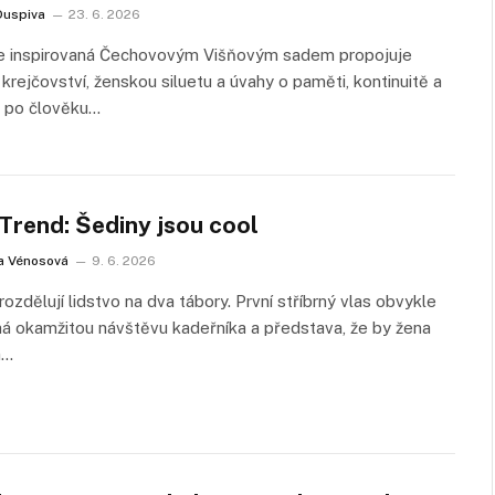
Duspiva
23. 6. 2026
e inspirovaná Čechovovým Višňovým sadem propojuje
krejčovství, ženskou siluetu a úvahy o paměti, kontinuitě a
o po člověku…
rend: Šediny jsou cool
a Vénosová
9. 6. 2026
rozdělují lidstvo na dva tábory. První stříbrný vlas obvykle
á okamžitou návštěvu kadeřníka a představa, že by žena
a…