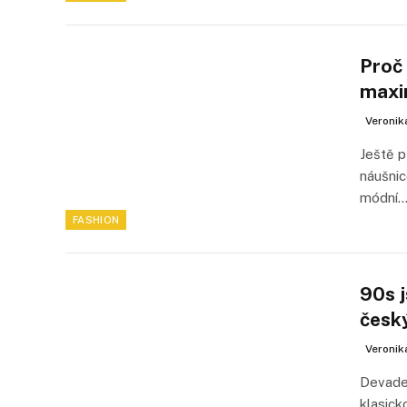
Proč
maxi
Veronik
Ještě p
náušnic
módní
FASHION
90s j
česk
Veronik
Devades
klasick