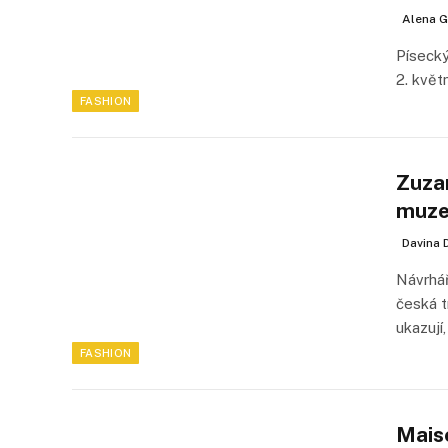
Alena G
Písecký
2. květ
FASHION
Zuza
muzeí
Davina 
Návrhář
česká t
ukazují
FASHION
Mais