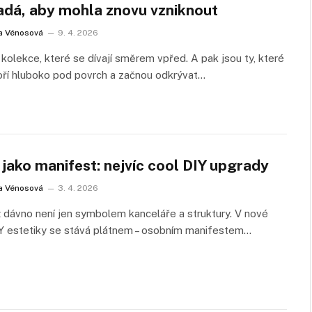
adá, aby mohla znovu vzniknout
a Vénosová
9. 4. 2026
í kolekce, které se dívají směrem vpřed. A pak jsou ty, které
oří hluboko pod povrch a začnou odkrývat…
jako manifest: nejvíc cool DIY upgrady
a Vénosová
3. 4. 2026
 dávno není jen symbolem kanceláře a struktury. V nové
IY estetiky se stává plátnem – osobním manifestem…