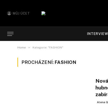
MŮJ ÚČET
INTERVIE
»
Home
Kategorie: "FASHION"
PROCHÁZENÍ:
FASHION
Nová
hubn
zabír
Alena G